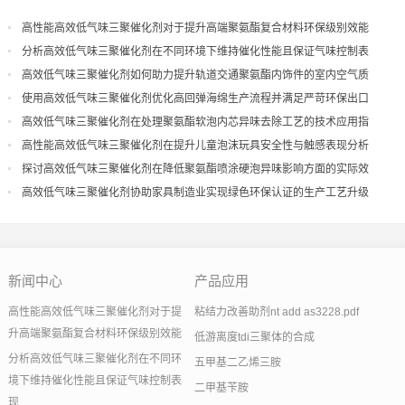
高性能高效低气味三聚催化剂对于提升高端聚氨酯复合材料环保级别效能
分析高效低气味三聚催化剂在不同环境下维持催化性能且保证气味控制表
现
高效低气味三聚催化剂如何助力提升轨道交通聚氨酯内饰件的室内空气质
量
使用高效低气味三聚催化剂优化高回弹海绵生产流程并满足严苛环保出口
高效低气味三聚催化剂在处理聚氨酯软泡内芯异味去除工艺的技术应用指
导
高性能高效低气味三聚催化剂在提升儿童泡沫玩具安全性与触感表现分析
探讨高效低气味三聚催化剂在降低聚氨酯喷涂硬泡异味影响方面的实际效
果
高效低气味三聚催化剂协助家具制造业实现绿色环保认证的生产工艺升级
新闻中心
产品应用
高性能高效低气味三聚催化剂对于提
粘结力改善助剂nt add as3228.pdf
升高端聚氨酯复合材料环保级别效能
低游离度tdi三聚体的合成
分析高效低气味三聚催化剂在不同环
五甲基二乙烯三胺
境下维持催化性能且保证气味控制表
二甲基苄胺
现