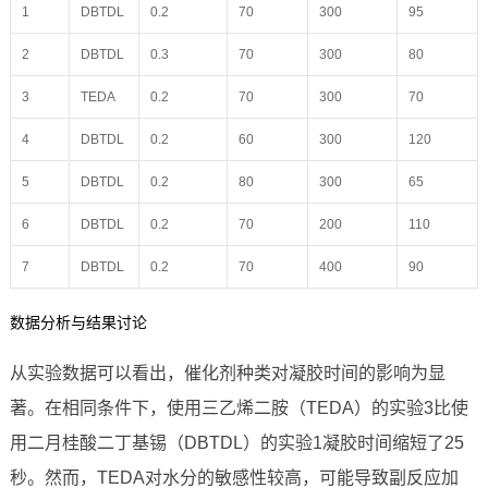
1
DBTDL
0.2
70
300
95
2
DBTDL
0.3
70
300
80
3
TEDA
0.2
70
300
70
4
DBTDL
0.2
60
300
120
5
DBTDL
0.2
80
300
65
6
DBTDL
0.2
70
200
110
7
DBTDL
0.2
70
400
90
数据分析与结果讨论
从实验数据可以看出，催化剂种类对凝胶时间的影响为显
著。在相同条件下，使用三乙烯二胺（TEDA）的实验3比使
用二月桂酸二丁基锡（DBTDL）的实验1凝胶时间缩短了25
秒。然而，TEDA对水分的敏感性较高，可能导致副反应加