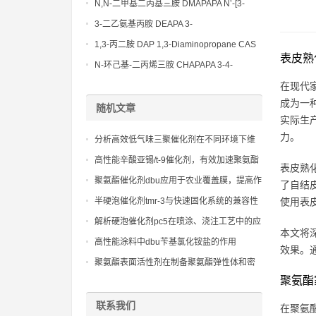
Bis(3-aminopropyl)-ethylenediamine CAS
N,N-二甲基二丙基三胺 DMAPAPA N’-[3-
No10563-26-5
(dimethylamino)propyllpropane-1,3-
3-二乙氨基丙胺 DEAPA 3-
diamine CAS No10563-29-8
(Diethylamino)propylamine CAS No 104-
1,3-丙二胺 DAP 1,3-Diaminopropane CAS
表皮熟
78-9
No 109-76-2
N-环己基-二丙烯三胺 CHAPAPA 3-4-
Methoxypropylamine CAS No:5332-73-0
在现代
成为一
随机文章
实际生
力。
分析高效低气味三聚催化剂在不同环境下维
持催化性能且保证气味控制表现
高性能辛酸亚锡/t-9催化剂，有效加速聚氨酯
表皮熟
软泡凝胶反应
聚氨酯催化剂dbu应用于农业覆盖膜，提高作
了自结
物产量和品质
半硬泡催化剂tmr-3与快速固化系统的兼容性
使用表
测试报告
解析硬泡催化剂pc5在喷涂、浇注工艺中的应
本文将
用特点及技术挑战
高性能涂料中dbu苄基氯化铵盐的作用
效果。
聚氨酯表面活性剂在制备聚氨酯弹性体和密
封胶中的应用与性能分析
聚氨酯
联系我们
在聚氨