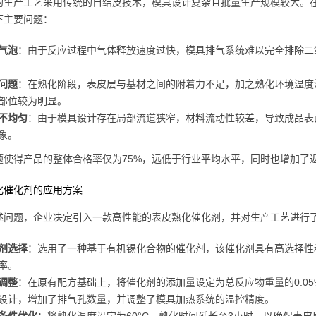
的生产工艺采用传统的自结皮技术，模具设计复杂且批量生产规模较大。
下主要问题：
气泡
：由于反应过程中气体释放速度过快，模具排气系统难以完全排除二氧
问题
：在熟化阶段，表皮层与基材之间的附着力不足，加之熟化环境温度
部位较为明显。
不均匀
：由于模具设计存在局部流道狭窄，材料流动性较差，导致成品表
象。
题使得产品的整体合格率仅为75%，远低于行业平均水平，同时也增加了
化催化剂的应用方案
述问题，企业决定引入一款高性能的表皮熟化催化剂，并对生产工艺进行
剂选择
：选用了一种基于有机锡化合物的催化剂，该催化剂具有高选择性
率。
调整
：在原有配方基础上，将催化剂的添加量设定为总反应物重量的0.0
设计，增加了排气孔数量，并调整了模具加热系统的温控精度。