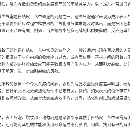
能性，进而降低消费者的满意度和产品的市场竞争力。以下是几种常见的
表面气泡
是自结皮工艺中普遍的问题之一。这些气泡通常表现为成品表面
在于聚氨酯反应过程中释放出的二氧化碳气体未能及时逸出，而是被困在
具设计不合理有关。例如，当异氰酸酯与多元醇的比例失衡时，反应速率
裂纹
问题也是自结皮工艺中常见的缺陷之一。裂纹通常出现在表皮层的边
题的根源在于材料内部的收缩应力过大，或者表皮层与基材之间的附着力
材料内部的热胀冷缩效应可能导致表皮层产生内应力，从而引发裂纹。此
过于脆硬，进一步加剧裂纹的风险。
面不均匀
是另一个令人头疼的问题，表现为成品表面光泽度差异明显、纹
差、模具填充不充分或熟化条件不稳定有关。例如，如果模具的设计存在
堆积或流动受阻，从而导致表面质地不均。此外，熟化时间过短或温度波
。
述，表面气泡、裂纹和不均匀问题是聚氨酯家具扶手自结皮工艺中亟需解
力，还可能对其机械性能和使用寿命造成不利影响。因此，找到有效的解