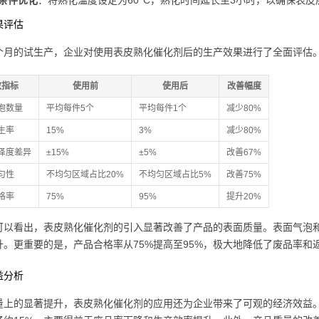
条件优化
：将熟化温度设定为60°C，熟化时间延长至3小时，以确保表
果评估
个月的试生产，企业对使用表皮熟化催化剂后的生产效果进行了全面评估
数指标
使用前
使用后
改善幅度
泡数量
平均每件5个
平均每件1个
减少80%
生率
15%
3%
减少80%
泽度差异
±15%
±5%
改善67%
匀性
不均匀区域占比20%
不均匀区域占比5%
改善75%
格率
75%
95%
提升20%
可以看出，表皮熟化催化剂的引入显著改善了产品的表面质量。表面气泡
升。更重要的是，产品合格率从75%提高至95%，极大地降低了废品率和
益分析
量上的显著提升，表皮熟化催化剂的应用还为企业带来了可观的经济效益