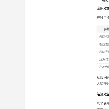
熟化
应用效
经过三
参
表面气
裂纹发
表面光
纹理均
产品合
从数据
大幅提
经济效
除了质