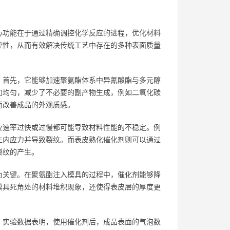
心功能在于通过精确调控化学反应的进程，优化材料
控性，从而有效解决传统工艺中存在的多种表面质量
。首先，它能够加速聚氨酯体系中异氰酸酯与多元醇
加均匀，减少了不必要的副产物生成，例如二氧化碳
而改善成品的外观质感。
应速率过快或过慢都可能导致材料性能的不稳定。例
生内应力并导致裂纹。而表皮熟化催化剂则可以通过
裂纹的产生。
为关键。在聚氨酯注入模具的过程中，催化剂能够降
模具死角处的材料堆积现象，还使得表皮层的厚度更
。实验数据表明，使用催化剂后，成品表面的气泡数