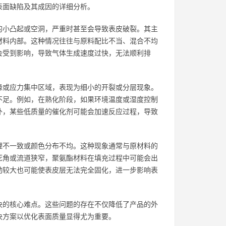
表面缺陷及其成因的详细分析。
的小凸起或空洞，严重时甚至会导致表皮破裂。其主
材料内部。这种情况往往与原料配比不当、混合不均
会受到影响，导致气体生成速度过快，无法顺利排
缘或应力集中区域，表现为细小的开裂或分层现象。
不足。例如，在熟化阶段，如果环境温度或湿度控制
外，某些低质量的催化剂可能会加速反应过程，导致
理不一致或颜色分布不均。这种现象通常与原材料的
死角或流道狭窄，聚氨酯材料在填充过程中可能会出
动较大也可能使表皮层无法完全固化，进一步影响表
决的核心难点。这些问题的存在不仅降低了产品的外
决方案以优化表面质量显得尤为重要。