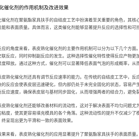
化催化剂的作用机制及改进效果
化催化剂在聚氨酯家具扶手的自结皮工艺中扮演着至关重要的角色，其核
性能和表面质量。具体而言，这类催化剂能够显著提升反应的选择性和可
反应的角度来看，表皮熟化催化剂的主要作用机制可以分为以下几个方面
交联反应，同时抑制副反应的发生。这种选择性催化特性使得反应产物更
过度释放。通过这种方式，催化剂可以显著降低表面气泡的形成概率，从
表皮熟化催化剂还具有调节反应速率的能力。在传统的自结皮工艺中，反
快的反应会使表皮层迅速硬化，但内部仍处于未完全固化的状态，容易产
衡反应速度，确保表皮层与基材同步固化，从而增强两者的结合力，避免
表皮熟化催化剂还能够改善材料的流动性，这对于解决表面不均匀问题尤
的粘度，使其更容易填充模具的各个角落。这种流动性的提升不仅减少了
，终呈现出更为平滑和一致的表面效果。
效果来看，表皮熟化催化剂的应用显著提升了聚氨酯家具扶手的表面质量