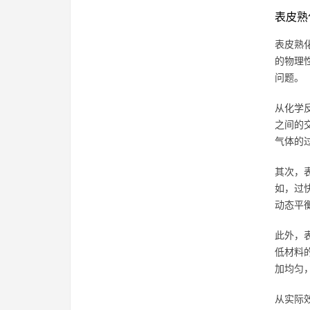
表皮熟
表皮熟
的物理
问题。
从化学
之间的
气体的
其次，
如，过
动态平
此外，
低材料
加均匀
从实际