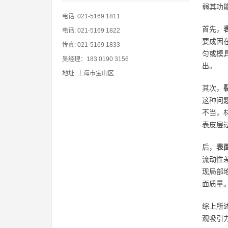
弱其功
电话: 021-5169 1811
首先，
电话: 021-5169 1822
要成因
传真: 021-5169 1833
匀或模
吴经理：183 0190 3156
出。
地址: 上海市宝山区
其次，
这种问
不当，
表皮层
后，
表
流动性
现局部
面质量
综上所
观吸引