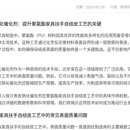
日期：2026-05-28 分类：
新闻
化催化剂：提升聚氨酯家具扶手自结皮工艺的关键
家具制造中，聚氨酯（PU）材料因其优异的性能和多样化的应用而备受青
种主流技术。这种工艺通过化学反应使材料表面自然形成一层致密的表皮
产过程中，如何确保自结皮表面的质量始终是一个关键挑战。这不仅影响
化催化剂作为一种高效的技术手段，近年来在这一领域得到了广泛应用。
皮工艺中的表面质量问题。例如，它可以有效减少表面气泡、裂纹以及不
皮熟化催化剂还能缩短生产周期，提高生产效率，为制造商带来可观的经
深入探讨表皮熟化催化剂在聚氨酯家具扶手自结皮工艺中的具体作用机制
通过详细的数据参数和科学原理，我们将揭示这项技术如何成为推动行业
家具扶手自结皮工艺中的常见表面质量问题
酯家具扶手的自结皮工艺中，表面质量问题一直是困扰制造商的主要难题