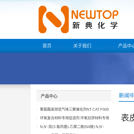
首页
关于我们
产品中
新闻
产品中心
聚氨酯高效低气味三聚催化剂NT CAT P300
表
环氧复合材料专用促进剂 环氧拉挤材料专用
促进剂 NT EP 120
N,N’-双(3-氨丙基)-乙撑二胺(N4胺) N,N’-