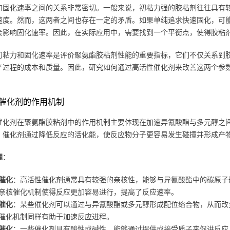
和固化速率之间的关系非常密切。一般来说，初粘力强的胶粘剂往往具有
速度。然而，这两者之间也存在一定的矛盾。如果单纯追求快速固化，可
会影响固化速率。因此，在实际应用中，需要找到一个平衡点，使得胶粘
初粘力和固化速率是评价聚氨酯胶粘剂性能的重要指标，它们不仅关系到
产过程的成本和质量。因此，研究如何通过高活性催化剂来改善这两个参
催化剂的作用机制
催化剂在聚氨酯胶粘剂中的作用机制主要体现在加速异氰酸酯与多元醇之
，催化剂通过降低反应的活化能，使反应物分子更容易发生碰撞并形成产
理
：
催化
：高活性催化剂通常具有较强的亲核性，能够与异氰酸酯中的碳原子
亲核催化机制使得反应更加容易进行，提高了反应速率。
催化
：某些催化剂可以通过与异氰酸酯或多元醇形成配位络合物，从而改
催化机制同样有助于加速反应进程。
催化
：一些催化剂具有酸性或碱性，能够通过提供或接受质子来促进反应