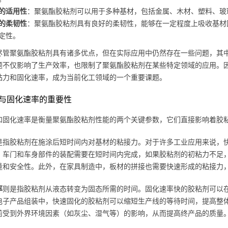
的适用性
：聚氨酯胶粘剂可以用于多种基材，包括金属、木材、塑料、玻
的柔韧性
：聚氨酯胶粘剂具有良好的柔韧性，能够在一定程度上吸收基材
定性。
尽管聚氨酯胶粘剂具有诸多优点，但在实际应用中仍然存在一些问题，其
题不仅影响了生产效率，也限制了聚氨酯胶粘剂在某些特定领域的应用。
粘力和固化速率，成为当前化工领域的一个重要课题。
与固化速率的重要性
和固化速率是衡量聚氨酯胶粘剂性能的两个关键参数，它们直接影响着胶
是指胶粘剂在施涂后短时间内对基材的粘接力。对于许多工业应用来说，
，车门和车身部件的装配需要在短时间内完成，如果胶粘剂的初粘力不足
量和安全性。此外，在家具制造中，板材的拼接也需要快速形成的粘接力
率
则是指胶粘剂从液态转变为固态所需的时间。固化速率快的胶粘剂可以
电子产品组装中，快速固化的胶粘剂可以缩短生产线的等待时间，提高整
前受到外界环境因素（如灰尘、湿气等）的影响，从而提高终产品的质量