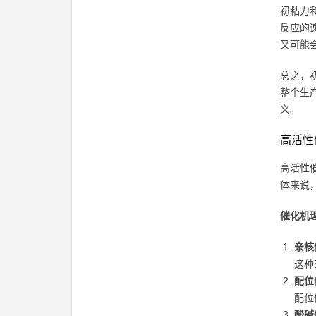
初粘力
反应的
又可能
总之，
整个生
义。
高活性
高活性
体来说
催化机
亲核
这种
配位
配位
酸碱