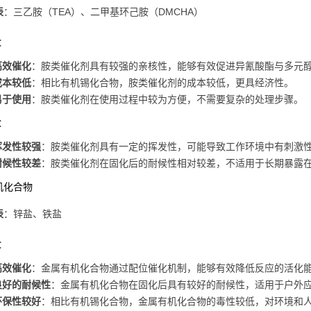
表
：三乙胺（TEA）、二甲基环己胺（DMCHA）
：
高效催化
：胺类催化剂具有较强的亲核性，能够有效促进异氰酸酯与多元
成本较低
：相比有机锡化合物，胺类催化剂的成本较低，更具经济性。
易于使用
：胺类催化剂在使用过程中较为方便，不需要复杂的处理步骤。
：
挥发性较强
：胺类催化剂具有一定的挥发性，可能导致工作环境中有刺激
耐候性较差
：胺类催化剂在固化后的耐候性相对较差，不适用于长期暴露
机化合物
表
：锌盐、铁盐
：
高效催化
：金属有机化合物通过配位催化机制，能够有效降低反应的活化
良好的耐候性
：金属有机化合物在固化后具有较好的耐候性，适用于户外
环保性较好
：相比有机锡化合物，金属有机化合物的毒性较低，对环境和