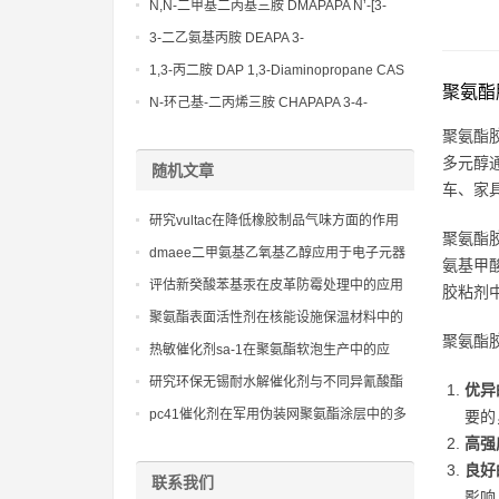
Bis(3-aminopropyl)-ethylenediamine CAS
N,N-二甲基二丙基三胺 DMAPAPA N’-[3-
No10563-26-5
(dimethylamino)propyllpropane-1,3-
3-二乙氨基丙胺 DEAPA 3-
diamine CAS No10563-29-8
(Diethylamino)propylamine CAS No 104-
1,3-丙二胺 DAP 1,3-Diaminopropane CAS
聚氨酯
78-9
No 109-76-2
N-环己基-二丙烯三胺 CHAPAPA 3-4-
Methoxypropylamine CAS No:5332-73-0
聚氨酯胶
多元醇
随机文章
车、家
研究vultac在降低橡胶制品气味方面的作用
聚氨酯
dmaee二甲氨基乙氧基乙醇应用于电子元器
氨基甲
件封装的优势：延长使用寿命的秘密武器
评估新癸酸苯基汞在皮革防霉处理中的应用
胶粘剂
效果，确保皮革制品在潮湿环境下的耐久
聚氨酯表面活性剂在核能设施保温材料中的
性。
聚氨酯
独特贡献：安全的原则体现
热敏催化剂sa-1在聚氨酯软泡生产中的应
用，有助于控制海绵的密度和硬度。
研究环保无锡耐水解催化剂与不同异氰酸酯
优异
的兼容性
pc41催化剂在军用伪装网聚氨酯涂层中的多
要的
光谱隐身性能强化方案
高强
良好
联系我们
影响