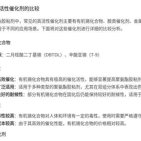
活性催化剂的比较
酯胶粘剂中，常见的高活性催化剂主要有有机锡化合物、胺类催化剂、金
用于不同的应用场景。下面将对这些催化剂进行详细的比较分析。
化合物
表
：二月桂酸二丁基锡（DBTDL）、辛酸亚锡（T-9）
：
高效催化
：有机锡化合物具有极高的催化活性，能够显著提高聚氨酯胶粘
广泛适用
：适用于多种类型的聚氨酯胶粘剂，尤其在双组分体系中表现出
良好的耐候性
：部分有机锡化合物在固化后仍能保持较好的耐候性，适用
：
毒性较高
：有机锡化合物对人体和环境有一定的毒性，使用时需要严格遵
成本较高
：由于其高效的催化性能，有机锡化合物的价格相对较高。
化剂