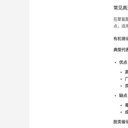
常见高
在聚氨
点，适
有机锡
典型代
优点
缺点
胺类催