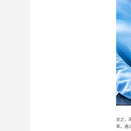
总之，
率。通