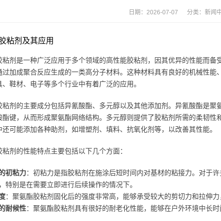
日期：2026-07-07 分类：
新闻
胶粘剂及其应用
粘剂是一种广泛应用于多个领域的高性能胶粘剂，因其优异的性能而备受青睐。聚
通过加成聚合反应生成的一类高分子材料。这种材料具有良好的机械性能
具、鞋材、电子等多个行业中有着广泛的应用。
胶粘剂的主要成分包括异氰酸酯、多元醇以及其他添加剂。异氰酸酯是聚
酸酯键，从而形成聚氨酯网络结构。多元醇则提供了胶粘剂所需的柔韧性
中还可能添加各种助剂，如增塑剂、填料、抗氧化剂等，以改善其性能。
胶粘剂的性能特点主要包括以下几个方面：
的初粘力
：初粘力是指胶粘剂在施涂后短时间内对基材的粘接力。对于许
，特别是在需要立即进行后续操作的情况下。
度
：聚氨酯胶粘剂固化后的强度非常高，能够承受较大的剪切力和拉伸力
的耐候性
：聚氨酯胶粘剂具有很好的耐老化性能，能够在户外环境中长时
。