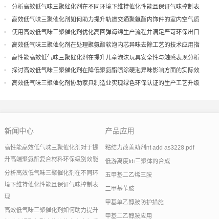
分析高效低气味三聚催化剂在不同环境下维持催化性能且保证气味控制表
现
高效低气味三聚催化剂如何助力提升轨道交通聚氨酯内饰件的室内空气质
量
使用高效低气味三聚催化剂优化高回弹海绵生产流程并满足严苛环保出口
高效低气味三聚催化剂在处理聚氨酯软泡内芯异味去除工艺的技术应用指
导
高性能高效低气味三聚催化剂在提升儿童泡沫玩具安全性与触感表现分析
探讨高效低气味三聚催化剂在降低聚氨酯喷涂硬泡异味影响方面的实际效
果
高效低气味三聚催化剂协助家具制造业实现绿色环保认证的生产工艺升级
新闻中心
产品应用
高性能高效低气味三聚催化剂对于提
粘结力改善助剂nt add as3228.pdf
升高端聚氨酯复合材料环保级别效能
低游离度tdi三聚体的合成
分析高效低气味三聚催化剂在不同环
五甲基二乙烯三胺
境下维持催化性能且保证气味控制表
二甲基苄胺
现
甲基单乙醇胺防护措施
高效低气味三聚催化剂如何助力提升
甲基二乙醇胺应用