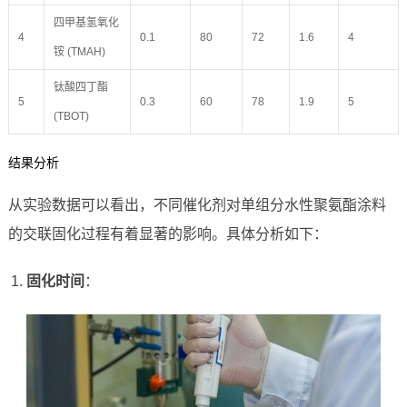
四甲基氢氧化
4
0.1
80
72
1.6
4
铵 (TMAH)
钛酸四丁酯
5
0.3
60
78
1.9
5
(TBOT)
结果分析
从实验数据可以看出，不同催化剂对单组分水性聚氨酯涂料
的交联固化过程有着显著的影响。具体分析如下：
固化时间
：