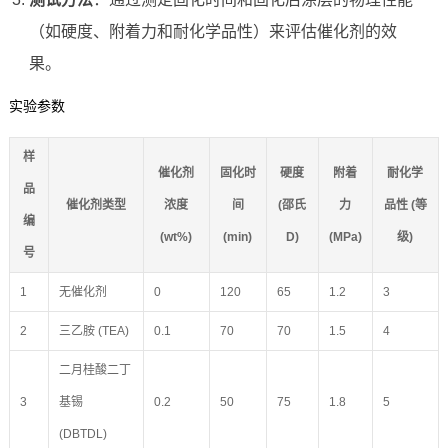
（如硬度、附着力和耐化学品性）来评估催化剂的效
果。
实验参数
样
催化剂
固化时
硬度
附着
耐化学
品
催化剂类型
浓度
间
(邵氏
力
品性 (等
编
(wt%)
(min)
D)
(MPa)
级)
号
1
无催化剂
0
120
65
1.2
3
2
三乙胺 (TEA)
0.1
70
70
1.5
4
二月桂酸二丁
3
基锡
0.2
50
75
1.8
5
(DBTDL)