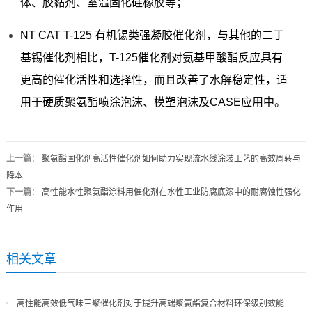
体、胶黏剂、室温固化硅橡胶等；
NT CAT T-125 有机锡类强凝胶催化剂，与其他的二丁
基锡催化剂相比，T-125催化剂对氨基甲酸酯反应具有
更高的催化活性和选择性，而且改善了水解稳定性，适
用于硬质聚氨酯喷涂泡沫、模塑泡沫及CASE应用中。
上一篇
：
聚氨酯固化剂高活性催化剂如何助力实现流水线涂装工艺的高效周转与
降本
下一篇
：
高性能水性聚氨酯涂料用催化剂在水性工业防腐底漆中的耐腐蚀性强化
作用
相关文章
高性能高效低气味三聚催化剂对于提升高端聚氨酯复合材料环保级别效能