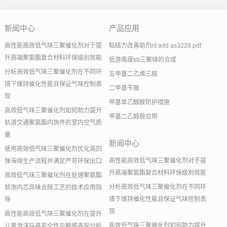
新闻中心
产品应用
高性能高效低气味三聚催化剂对于提
粘结力改善助剂nt add as3228.pdf
升高端聚氨酯复合材料环保级别效能
低游离度tdi三聚体的合成
分析高效低气味三聚催化剂在不同环
五甲基二乙烯三胺
境下维持催化性能且保证气味控制表
二甲基苄胺
现
甲基单乙醇胺防护措施
高效低气味三聚催化剂如何助力提升
甲基二乙醇胺应用
轨道交通聚氨酯内饰件的室内空气质
量
新闻中心
使用高效低气味三聚催化剂优化高回
高性能高效低气味三聚催化剂对于提
弹海绵生产流程并满足严苛环保出口
升高端聚氨酯复合材料环保级别效能
高效低气味三聚催化剂在处理聚氨酯
分析高效低气味三聚催化剂在不同环
软泡内芯异味去除工艺的技术应用指
境下维持催化性能且保证气味控制表
导
现
高性能高效低气味三聚催化剂在提升
高效低气味三聚催化剂如何助力提升
儿童泡沫玩具安全性与触感表现分析