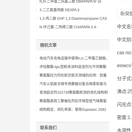
Bis(3-aminopropyl)-ethylenediamine CAS
N,N-二甲基二丙基三胺 DMAPAPA N’-[3-
No10563-26-5
(dimethylamino)propyllpropane-1,3-
3-二乙氨基丙胺 DEAPA 3-
新癸
diamine CAS No10563-29-8
(Diethylamino)propylamine CAS No 104-
1,3-丙二胺 DAP 1,3-Diaminopropane CAS
78-9
No 109-76-2
中文名
N-环己基-二丙烯三胺 CHAPAPA 3-4-
Methoxypropylamine CAS No:5332-73-0
中文别
随机文章
cas no
电动汽车充电设施中使用n,n-二甲基乙醇胺，
einec
保障长期稳定性
评估聚酯-tgic型粉末涂料促进剂与不同聚酯
树脂和tgic的兼容性
聚氨酯拉力剂在航空航天领域的应用：轻量
分子式:c
化与高强度的完美结合
汽车火焰复合绵专用聚醚对复合绵柔软度与
手感的精细调控作用
沸点:256
发泡延迟剂1027对聚氨酯软泡的泡孔结构和
开孔率的调控作用
聚氨酯高效三聚催化剂在环保型低气味聚氨
闪光点:1
酯发泡生产过程中的应用分析
结构稳定、闭孔率高：使用Suprasec 2082
自结皮改性MDI 制造高品质自结皮泡沫
密度:1.
联系我们
水溶性：i