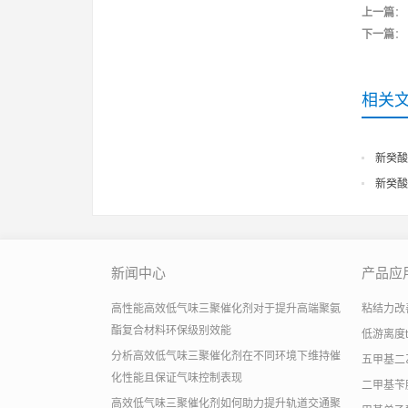
上一篇
：
下一篇
：
相关
新癸酸
新癸酸
新闻中心
产品应
高性能高效低气味三聚催化剂对于提升高端聚氨
粘结力改善助
酯复合材料环保级别效能
低游离度
分析高效低气味三聚催化剂在不同环境下维持催
五甲基二
化性能且保证气味控制表现
二甲基苄
高效低气味三聚催化剂如何助力提升轨道交通聚