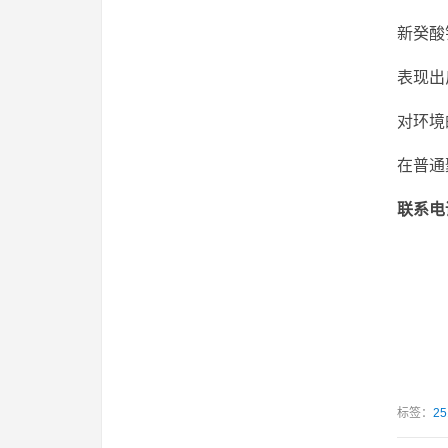
新癸酸
表现出
对环境
在普通
联系电话
吴经理
021
021
标签：
25