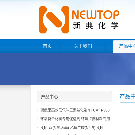
首页
关于我们
产品中
产品
产品中心
聚氨酯高效低气味三聚催化剂NT CAT P300
环氧复合材料专用促进剂 环氧拉挤材料专用
促进剂 NT EP 120
N,N’-双(3-氨丙基)-乙撑二胺(N4胺) N,N’-