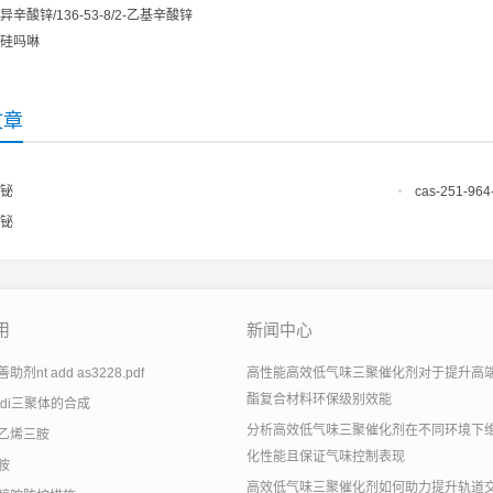
异辛酸锌/136-53-8/2-乙基辛酸锌
硅吗啉
文章
铋
cas-251-964
铋
用
新闻中心
剂nt add as3228.pdf
高性能高效低气味三聚催化剂对于提升高
酯复合材料环保级别效能
tdi三聚体的合成
分析高效低气味三聚催化剂在不同环境下
乙烯三胺
化性能且保证气味控制表现
胺
高效低气味三聚催化剂如何助力提升轨道