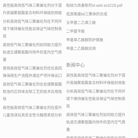
高性能高效低气味三聚催化剂对于提
粘结力改善助剂nt add as3228.pdf
升高端聚氨酯复合材料环保级别效能
低游离度tdi三聚体的合成
分析高效低气味三聚催化剂在不同环
五甲基二乙烯三胺
境下维持催化性能且保证气味控制表
二甲基苄胺
现
甲基单乙醇胺防护措施
高效低气味三聚催化剂如何助力提升
甲基二乙醇胺应用
轨道交通聚氨酯内饰件的室内空气质
量
新闻中心
使用高效低气味三聚催化剂优化高回
高性能高效低气味三聚催化剂对于提
弹海绵生产流程并满足严苛环保出口
升高端聚氨酯复合材料环保级别效能
高效低气味三聚催化剂在处理聚氨酯
分析高效低气味三聚催化剂在不同环
软泡内芯异味去除工艺的技术应用指
境下维持催化性能且保证气味控制表
导
现
高性能高效低气味三聚催化剂在提升
高效低气味三聚催化剂如何助力提升
儿童泡沫玩具安全性与触感表现分析
轨道交通聚氨酯内饰件的室内空气质
量