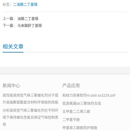
标签：
二油酸二丁基锡
上一篇
：
油酸二丁基锡
下一篇
：
马来酸酐丁基锡
相关文章
新闻中心
产品应用
高性能高效低气味三聚催化剂对于提
粘结力改善助剂nt add as3228.pdf
升高端聚氨酯复合材料环保级别效能
低游离度tdi三聚体的合成
分析高效低气味三聚催化剂在不同环
五甲基二乙烯三胺
境下维持催化性能且保证气味控制表
二甲基苄胺
现
甲基单乙醇胺防护措施