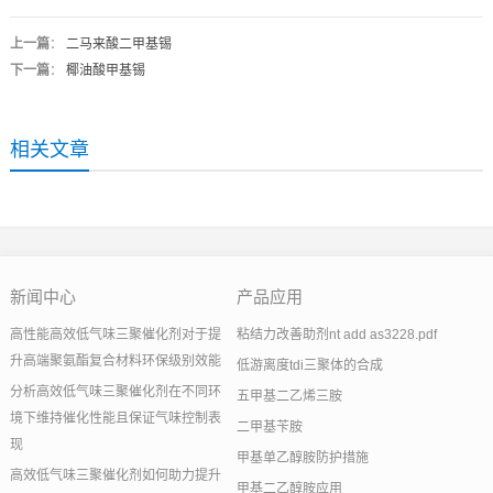
上一篇
：
二马来酸二甲基锡
下一篇
：
椰油酸甲基锡
相关文章
新闻中心
产品应用
高性能高效低气味三聚催化剂对于提
粘结力改善助剂nt add as3228.pdf
升高端聚氨酯复合材料环保级别效能
低游离度tdi三聚体的合成
分析高效低气味三聚催化剂在不同环
五甲基二乙烯三胺
境下维持催化性能且保证气味控制表
二甲基苄胺
现
甲基单乙醇胺防护措施
高效低气味三聚催化剂如何助力提升
甲基二乙醇胺应用