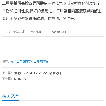
二甲氨基丙基胺双异丙醇
是一种低气味反应型催化剂,突出的
平衡和通用性,提供好的流动性；
二甲氨基丙基胺双异丙醇
主
要用于聚醚型聚氨酯软泡、模塑泡、硬泡等。
n-（二甲氨丙基）二异丙醇胺
63469-23-8
标签：
N-（二甲氨丙基）二异丙醇胺
上一篇
：
催化剂pc-41/15875-13-5/三嗪催化剂
下一篇
：
63469-23-8
相关文章