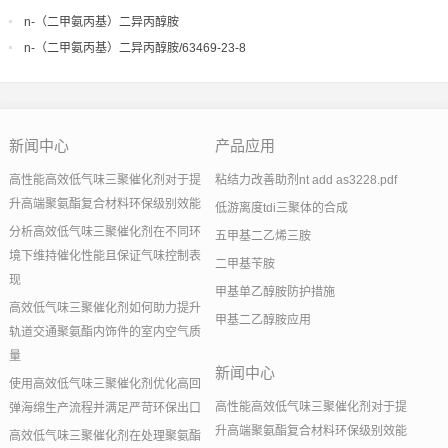
n-（二甲氨丙基）二异丙醇胺
n-（二甲氨丙基）二异丙醇胺/63469-23-8
新闻中心
产品应用
高性能高效低气味三聚催化剂对于提
粘结力改善助剂nt add as3228.pdf
升高端聚氨酯复合材料环保级别效能
低游离度tdi三聚体的合成
分析高效低气味三聚催化剂在不同环
五甲基二乙烯三胺
境下维持催化性能且保证气味控制表
二甲基苄胺
现
甲基单乙醇胺防护措施
高效低气味三聚催化剂如何助力提升
甲基二乙醇胺应用
轨道交通聚氨酯内饰件的室内空气质
量
新闻中心
使用高效低气味三聚催化剂优化高回
高性能高效低气味三聚催化剂对于提
弹海绵生产流程并满足严苛环保出口
升高端聚氨酯复合材料环保级别效能
高效低气味三聚催化剂在处理聚氨酯