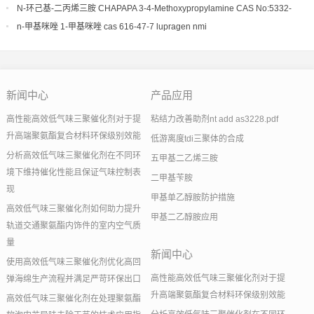
N-环己基-二丙烯三胺 CHAPAPA 3-4-Methoxypropylamine CAS No:5332-
73-0
n-甲基咪唑 1-甲基咪唑 cas 616-47-7 lupragen nmi
新闻中心
产品应用
高性能高效低气味三聚催化剂对于提
粘结力改善助剂nt add as3228.pdf
升高端聚氨酯复合材料环保级别效能
低游离度tdi三聚体的合成
分析高效低气味三聚催化剂在不同环
五甲基二乙烯三胺
境下维持催化性能且保证气味控制表
二甲基苄胺
现
甲基单乙醇胺防护措施
高效低气味三聚催化剂如何助力提升
甲基二乙醇胺应用
轨道交通聚氨酯内饰件的室内空气质
量
新闻中心
使用高效低气味三聚催化剂优化高回
高性能高效低气味三聚催化剂对于提
弹海绵生产流程并满足严苛环保出口
升高端聚氨酯复合材料环保级别效能
高效低气味三聚催化剂在处理聚氨酯