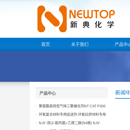
首页
关于我们
产品中
新闻
产品中心
聚氨酯高效低气味三聚催化剂NT CAT P300
环氧复合材料专用促进剂 环氧拉挤材料专用
促进剂 NT EP 120
N,N’-双(3-氨丙基)-乙撑二胺(N4胺) N,N’-