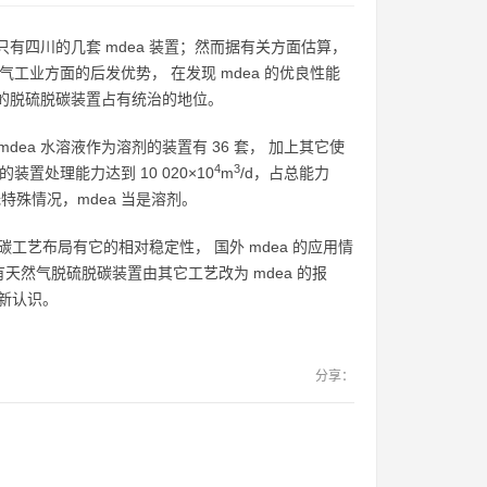
化厂只有四川的几套 mdea 装置；然而据有关方面估算，
工业方面的后发优势， 在发现 mdea 的优良性能
a 的脱硫脱碳装置占有统治的地位。
dea 水溶液作为溶剂的装置有 36 套， 加上其它使
4
3
 的装置处理能力达到 10 020×10
m
/d，占总能力
无特殊情况，mdea 当是溶剂。
碳工艺布局有它的相对稳定性， 国外 mdea 的应用情
然气脱硫脱碳装置由其它工艺改为 mdea 的报
的新认识。
分享：