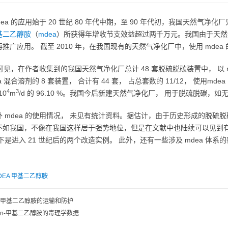
dea 的应用始于 20 世纪 80 年代中期，至 90 年代初，我国天然气净
基二乙醇胺
（
mdea
）所获得年增收节支效益超过两千万元。我国由于天然气
推广应用。 截至 2010 年，在我国现有的天然气净化厂中，使用 mde
 可见，在作者收集到的我国天然气净化厂总计 48 套脱硫脱碳装置中， 以 m
a 混合溶剂的 8 套装置， 合计有 44 套， 占总套数的 11/12， 使用mdea
4
3
10
m
/d 的 96.10 %。我国今后新建天然气净化厂， 用于脱硫脱碳，如
 mdea 的使用情况， 未见有统计资料。据估计，由于历史形成的脱硫脱
不如我国，不像在我国这样居于强势地位，但是在文献中也陆续可以见到有天
下是进入 21 世纪后的两个改造实例。 此外，还有一些涉及 mdea 体系
DEA
甲基二乙醇胺
甲基二乙醇胺的运输和防护
n-甲基二乙醇胺的毒理学数据