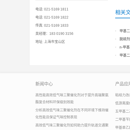
电话: 021-5169 1811
相关
电话: 021-5169 1822
传真: 021-5169 1833
甲基二
吴经理：183 0190 3156
脱硫剂
地址: 上海市宝山区
n-甲
甲基二
新闻中心
产品应
高性能高效低气味三聚催化剂对于提升高端聚氨
粘结力改善助
酯复合材料环保级别效能
低游离度
分析高效低气味三聚催化剂在不同环境下维持催
五甲基二
化性能且保证气味控制表现
二甲基苄
高效低气味三聚催化剂如何助力提升轨道交通聚
甲基单乙