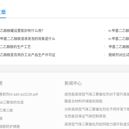
文章
乙醇胺罐设置氮封有什么用？
n-甲基二乙
甲基二乙醇胺溶液发泡的现象是什么
n-甲基二乙
基二乙醇胺的生产工艺
甲基二乙醇胺(
乙醇胺是否用办工业产品生产许可证
脱硫剂对比
用
新闻中心
剂nt add as3228.pdf
高性能高效低气味三聚催化剂对于提升高
酯复合材料环保级别效能
tdi三聚体的合成
分析高效低气味三聚催化剂在不同环境下
乙烯三胺
化性能且保证气味控制表现
胺
高效低气味三聚催化剂如何助力提升轨道
醇胺防护措施