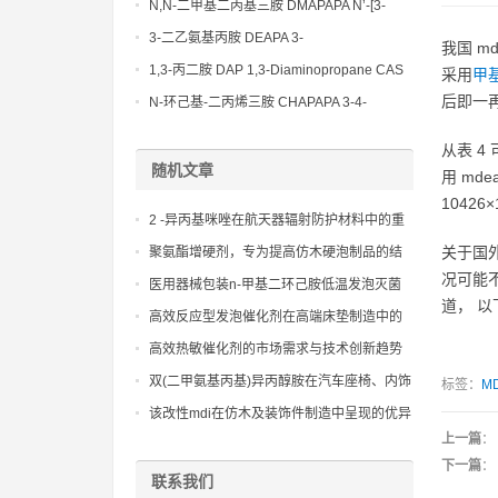
Bis(3-aminopropyl)-ethylenediamine CAS
N,N-二甲基二丙基三胺 DMAPAPA N’-[3-
No10563-26-5
(dimethylamino)propyllpropane-1,3-
3-二乙氨基丙胺 DEAPA 3-
我国 m
diamine CAS No10563-29-8
(Diethylamino)propylamine CAS No 104-
1,3-丙二胺 DAP 1,3-Diaminopropane CAS
采用
甲
78-9
No 109-76-2
后即一再
N-环己基-二丙烯三胺 CHAPAPA 3-4-
Methoxypropylamine CAS No:5332-73-0
从表 4
随机文章
用 mde
10426×
2 -异丙基咪唑在航天器辐射防护材料中的重
要贡献
关于国外
聚氨酯增硬剂，专为提高仿木硬泡制品的结
况可能
构强度设计，使其手感更像木材
医用器械包装n-甲基二环己胺低温发泡灭菌
道， 以
方案
高效反应型发泡催化剂在高端床垫制造中的
应用实践
高效热敏催化剂的市场需求与技术创新趋势
分析
双(二甲氨基丙基)异丙醇胺在汽车座椅、内饰
标签：
M
件和床垫制造中的应用
该改性mdi在仿木及装饰件制造中呈现的优异
上一篇
：
成型特性
下一篇
：
联系我们