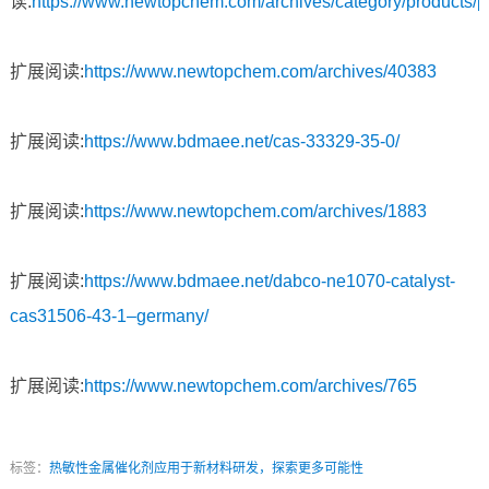
读:
https://www.newtopchem.com/archives/category/products/p
扩展阅读:
https://www.newtopchem.com/archives/40383
扩展阅读:
https://www.bdmaee.net/cas-33329-35-0/
扩展阅读:
https://www.newtopchem.com/archives/1883
扩展阅读:
https://www.bdmaee.net/dabco-ne1070-catalyst-
cas31506-43-1–germany/
扩展阅读:
https://www.newtopchem.com/archives/765
标签：
热敏性金属催化剂应用于新材料研发，探索更多可能性