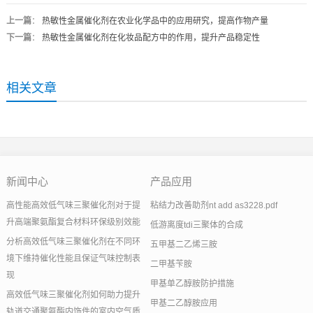
上一篇
：
热敏性金属催化剂在农业化学品中的应用研究，提高作物产量
下一篇
：
热敏性金属催化剂在化妆品配方中的作用，提升产品稳定性
相关文章
新闻中心
产品应用
高性能高效低气味三聚催化剂对于提
粘结力改善助剂nt add as3228.pdf
升高端聚氨酯复合材料环保级别效能
低游离度tdi三聚体的合成
分析高效低气味三聚催化剂在不同环
五甲基二乙烯三胺
境下维持催化性能且保证气味控制表
二甲基苄胺
现
甲基单乙醇胺防护措施
高效低气味三聚催化剂如何助力提升
甲基二乙醇胺应用
轨道交通聚氨酯内饰件的室内空气质