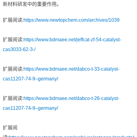
新材料研发中的重要作用。
扩展阅读:
https://www.newtopchem.com/archives/1039
扩展阅读:
https://www.bdmaee.net/jeffcat-zf-54-catalyst-
cas3033-62-3-/
扩展阅读:
https://www.bdmaee.net/dabco-t-33-catalyst-
cas11207-74-9–germany/
扩展阅读:
https://www.bdmaee.net/dabco-t-26-catalyst-
cas11207-74-9–germany/
扩展阅