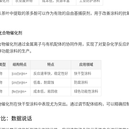
催化剂
农业废弃物
成本低，资源丰富
工业防护涂料
从茶叶中提取的茶多酚可以作为有效的自由基捕获剂，用于改善涂料的抗
。
位化合物催化剂
合物催化剂通过金属离子与有机配体的协同作用，实现了对复杂化学反应
种功能涂料的生产。
类型
结构特点
特点
应用领域
物
[co(l)n]m+
反应速率快，稳定性好
快干型涂料
物
[zn(l)n]m+
低毒，耐腐蚀
防腐涂料
物
[fe(l)n]m+
成本低，易回收
绿色功能性涂料
物催化剂在快干型涂料中表现尤为突出。通过调节配体结构，可以精确控
对比：数据说话