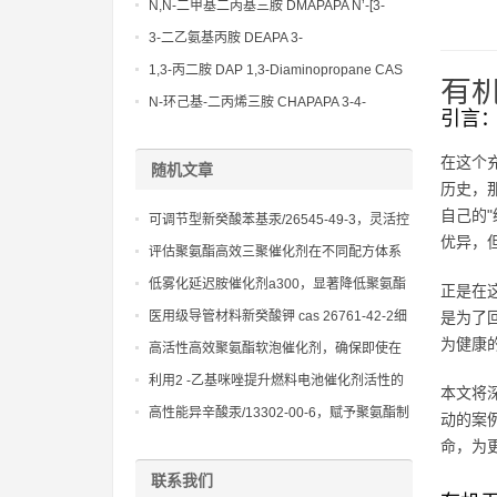
Bis(3-aminopropyl)-ethylenediamine CAS
N,N-二甲基二丙基三胺 DMAPAPA N’-[3-
No10563-26-5
(dimethylamino)propyllpropane-1,3-
3-二乙氨基丙胺 DEAPA 3-
diamine CAS No10563-29-8
(Diethylamino)propylamine CAS No 104-
1,3-丙二胺 DAP 1,3-Diaminopropane CAS
有
78-9
No 109-76-2
N-环己基-二丙烯三胺 CHAPAPA 3-4-
引言
Methoxypropylamine CAS No:5332-73-0
在这个
随机文章
历史，
自己的
可调节型新癸酸苯基汞/26545-49-3，灵活控
优异，
制反应速度，满足不同生产需求
评估聚氨酯高效三聚催化剂在不同配方体系
下的长效存储稳定性与可靠性
低雾化延迟胺催化剂a300，显著降低聚氨酯
正是在
泡沫的voc排放，实现环保生产
医用级导管材料新癸酸钾 cas 26761-42-2细
是为了
胞相容性催化优化工艺
为健康
高活性高效聚氨酯软泡催化剂，确保即使在
低温下也能快速反应
利用2 -乙基咪唑提升燃料电池催化剂活性的
本文将
研究进展
高性能异辛酸汞/13302-00-6，赋予聚氨酯制
动的案
品优异的压缩永久变形和回弹性
命，为
联系我们