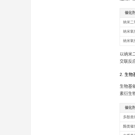
催化
纳米二
纳米氧
纳米氧
以纳米
交联反
2. 生
生物基
素衍生
催化
多酚类
酶类催