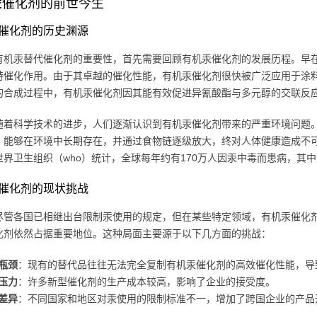
汞催化剂的前世今生
催化剂的历史渊源
有机汞替代催化剂的重要性，首先需要回顾有机汞催化剂的发展历程。早在
特催化作用。由于其卓越的催化性能，有机汞催化剂很快被广泛应用于涂
的合成过程中，有机汞催化剂因其能有效促进异氰酸酯与多元醇的交联反
随着科学技术的进步，人们逐渐认识到有机汞催化剂带来的严重环境问题
，能够在环境中长期存在，并通过食物链逐级放大，终对人体健康造成不
世界卫生组织（who）统计，全球每年约有170万人因汞中毒而患病，其
催化剂的现状挑战
尽管各国已相继出台限制汞使用的规定，但在某些特定领域，有机汞催化
化剂依然占据重要地位。这种局面主要源于以下几方面的挑战：
瓶颈
：现有的替代品往往无法完全复制有机汞催化剂的高效催化性能，导
压力
：许多新型催化剂的生产成本较高，影响了企业的接受度。
差异
：不同国家和地区对汞使用的限制标准不一，增加了跨国企业的产品