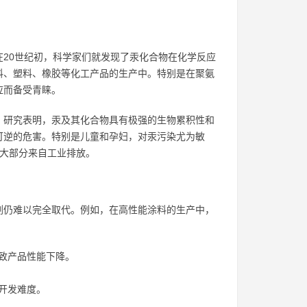
20世纪初，科学家们就发现了汞化合物在化学反应
料、塑料、橡胶等化工产品的生产中。特别是在聚氨
应而备受青睐。
。研究表明，汞及其化合物具有极强的生物累积性和
可逆的危害。特别是儿童和孕妇，对汞污染尤为敏
中大部分来自工业排放。
剂仍难以完全取代。例如，在高性能涂料的生产中，
致产品性能下降。
开发难度。