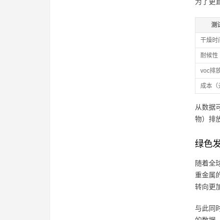
为了更
测
干燥时
耐候性
voc排
成本（元
从数据
物）排
绿色
随着全
重金属
转向更
与此同