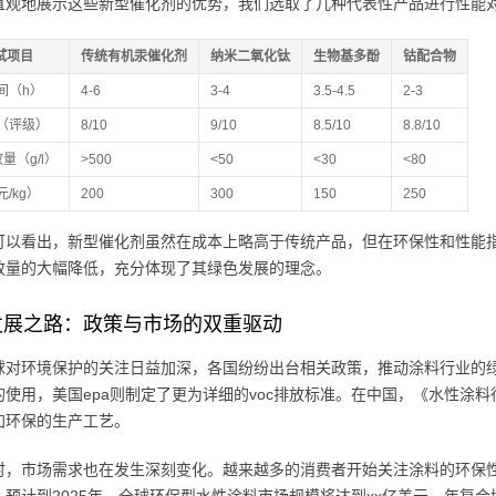
直观地展示这些新型催化剂的优势，我们选取了几种代表性产品进行性能
试项目
传统有机汞催化剂
纳米二氧化钛
生物基多酚
钴配合物
间（h）
4-6
3-4
3.5-4.5
2-3
（评级）
8/10
9/10
8.5/10
8.8/10
放量（g/l）
>500
<50
<30
<80
/kg）
200
300
150
250
可以看出，新型催化剂虽然在成本上略高于传统产品，但在环保性和性能指
放量的大幅降低，充分体现了其绿色发展的理念。
发展之路：政策与市场的双重驱动
球对环境保护的关注日益加深，各国纷纷出台相关政策，推动涂料行业的绿色
的使用，美国epa则制定了更为详细的voc排放标准。在中国，《水性涂
加环保的生产工艺。
时，市场需求也在发生深刻变化。越来越多的消费者开始关注涂料的环保