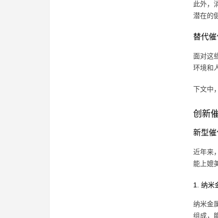
此外，
潜在的
替代催
面对这
环境和
下文中
创新
新型催
近年来
能上媲
1. 纳
纳米金
组成，