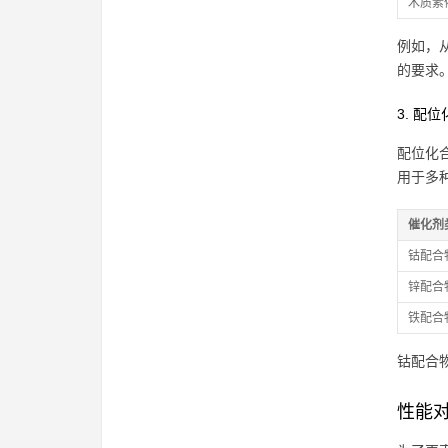
木质素
例如，
的要求
3. 配
配位化
用于多
催化剂
钴配合
锌配合
铁配合
钴配合
性能