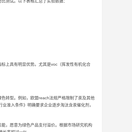
对比测试。以下表格汇总了实验数据：
标上具有明显优势。尤其是voc（挥发性有机化合
转型。例如，欧盟reach法规严格限制了汞及其他
料行业准入条件》明确要求企业逐步淘汰含汞催化剂，
性能，愿意为绿色产品支付溢价。根据市场研究机构