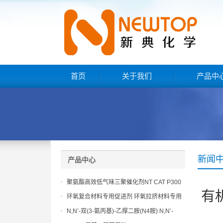
首页
关于我们
产品中
新闻
产品中心
聚氨酯高效低气味三聚催化剂NT CAT P300
有
环氧复合材料专用促进剂 环氧拉挤材料专用
促进剂 NT EP 120
N,N’-双(3-氨丙基)-乙撑二胺(N4胺) N,N’-