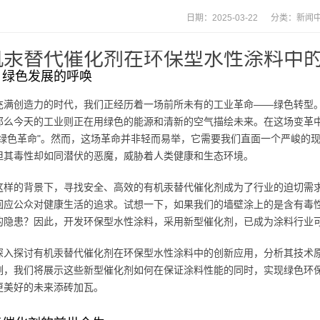
日期：2025-03-22 分类：
新闻
机汞替代催化剂在环保型水性涂料中
：绿色发展的呼唤
充满创造力的时代，我们正经历着一场前所未有的工业革命——绿色转型
那么今天的工业则正在用绿色的能源和清新的空气描绘未来。在这场变革
"绿色革命"。然而，这场革命并非轻而易举，它需要我们直面一个严峻的
但其毒性却如同潜伏的恶魔，威胁着人类健康和生态环境。
这样的背景下，寻找安全、高效的有机汞替代催化剂成为了行业的迫切需
回应公众对健康生活的追求。试想一下，如果我们的墙壁涂上的是含有毒
的隐患？因此，开发环保型水性涂料，采用新型催化剂，已成为涂料行业
深入探讨有机汞替代催化剂在环保型水性涂料中的创新应用，分析其技术
例，我们将展示这些新型催化剂如何在保证涂料性能的同时，实现绿色环
更美好的未来添砖加瓦。