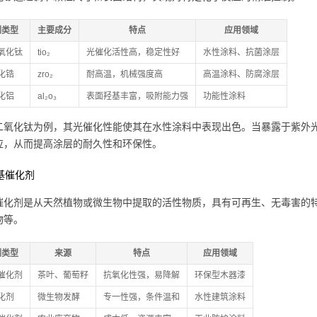
剂类型
主要成分
特点
应用领域
氧化钛
tio₂
光催化活性高，稳定性好
水性涂料、抗菌涂层
化锆
zro₂
耐高温，机械强度高
高温涂料、防腐涂层
化铝
al₂o₃
表面羟基丰富，吸附能力强
功能性涂料
二氧化钛为例，其光催化性能使其在水性涂料中表现出色。当暴露于紫外光下
应，从而提高涂层的耐久性和环保性。
物基催化剂
催化剂是从天然植物或微生物中提取的活性物质，具有可再生、无毒害的
物等。
剂类型
来源
特点
应用领域
催化剂
茶叶、葡萄籽
抗氧化性强，易降解
环保型木器漆
化剂
微生物发酵
专一性强，条件温和
水性建筑涂料