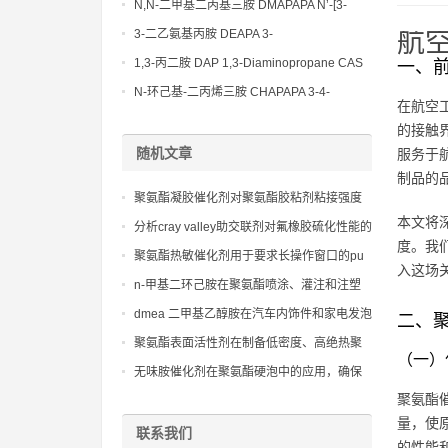
Bis(3-aminopropyl)-ethylenediamine CAS
N,N-二甲基二丙基三胺 DMAPAPA N’-[3-
No10563-26-5
(dimethylamino)propyllpropane-1,3-
3-二乙氨基丙胺 DEAPA 3-
航
diamine CAS No10563-29-8
(Diethylamino)propylamine CAS No 104-
1,3-丙二胺 DAP 1,3-Diaminopropane CAS
一、
78-9
No 109-76-2
N-环己基-二丙烯三胺 CHAPAPA 3-4-
在航空
Methoxypropylamine CAS No:5332-73-0
的接触
随机文章
服务于航
制品的
聚氨酯凝胶催化剂对聚氨酯胶粘剂粘接强度
本文将
影响
分析cray valley助交联剂对氟橡胶硫化性能的
度。我
提升
聚氨酯热敏催化剂用于要求长操作窗口的pu
入这场
体系
n-甲基二环己胺在聚氨酯喷涂、灌注和注塑
成型中的应用
dmea 二甲基乙醇胺在汽车内饰件和家电发泡
二、
中的应用实践
聚氨酯表面活性剂在制备低密度、高绝热聚
（一）
氨酯硬泡中的应用研究
无味胺催化剂在聚氨酯硬泡中的应用，确保
产品在密闭空间内无刺激性气味。
聚氨酯
量，使
联系我们
的性能