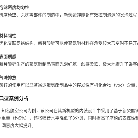
泡沫密度均匀性
机座椅垫、头枕等部件的制造中，新癸酸锌能够有效控制泡沫的发泡过程
材料韧性
优化交联网络结构，新癸酸锌可以使聚氨酯材料在承受较大形变时不易开
表面质感
新癸酸锌生产的聚氨酯制品表面光滑细腻，触感柔软，极大地提升了乘客
气味排放
酸锌的使用可以显著减少聚氨酯制品中的挥发性有机化合物（voc）含量
典型案例分析
际知名航空公司为例，该公司在其新机型的内装设计中采用了基于新癸酸
体重量（约5%），还将噪音水平降低了3分贝，同时提高了座椅的支撑性
，满意度大幅提升。