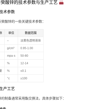
新癸酸锌的技术参数与生产工艺
技术参数
新癸酸锌的一些关键技术参数：
称
单位
数据范围
–
淡黄色透明液体
g/cm³
0.95-1.00
mpa·s
50-80
%
12-14
量
%
≤0.1
°c
≥100
生产工艺
锌的制备通常采用酯交换法，具体步骤如下：