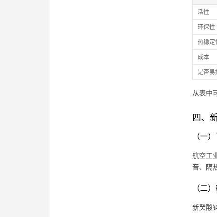
活性
环保性
热稳定
成本
是否易
从表中
四、
（一）
航空工
音、隔
（二）
新癸酸