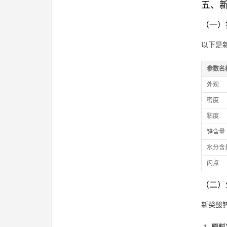
五、
（一）
以下是
参数名
外观
密度
粘度
锌含量
水分含
闪点
（二）
新癸酸