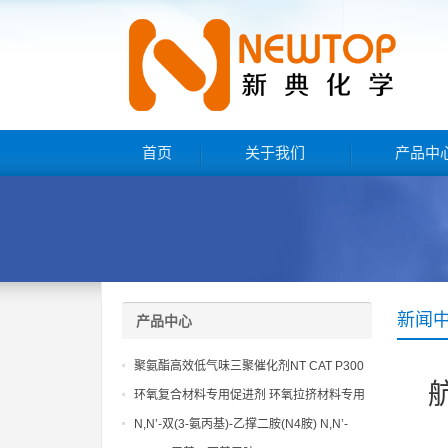
首页
关于我们
产品中
新闻
产品中心
聚氨酯高效低气味三聚催化剂NT CAT P300
环氧复合材料专用促进剂 环氧拉挤材料专用
促进剂 NT EP 120
N,N’-双(3-氨丙基)-乙撑二胺(N4胺) N,N’-