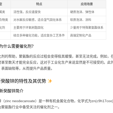
型
特点
应用场景
属类
活性强，反应速度快
硬质泡沫、弹性体
合物类
对水解反应敏感，适合湿气固化体系
软质泡沫、涂料
化剂
主要用于环氧树脂固化
少量用于特殊聚氨酯体系
结合多种催化功能，适应复杂工艺条件
高端定制化产品
为什么需要催化剂？
化剂的帮助，聚氨酯的反应过程会变得极其缓慢，甚至无法完成。例如，
时甚至数天才能完全反应，这对于工业化生产来说显然是不可接受的。此
、表面缺陷等，从而提升产品质量。
新癸酸锌的特性及其优势
新癸酸锌简介
（zinc neodecanoate）是一种有机金属化合物，化学式为zn(c9h
为聚氨酯行业中备受关注的催化剂之一。