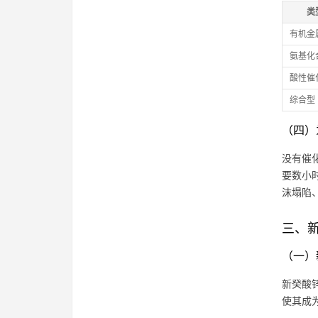
类
有机金
氨基化
酸性催
综合型
（四）
没有催
要数小
沫塌陷
三、
（一）
新癸酸锌
使其成