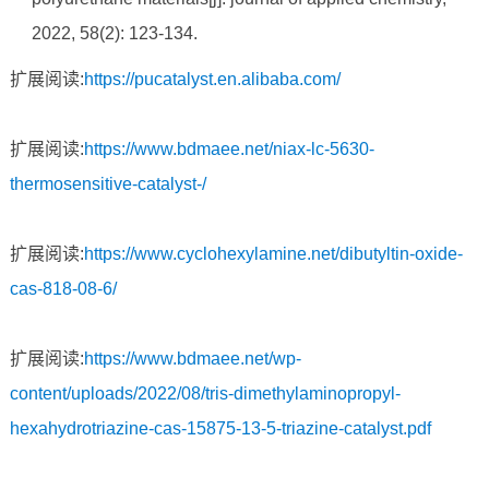
2022, 58(2): 123-134.
扩展阅读:
https://pucatalyst.en.alibaba.com/
扩展阅读:
https://www.bdmaee.net/niax-lc-5630-
thermosensitive-catalyst-/
扩展阅读:
https://www.cyclohexylamine.net/dibutyltin-oxide-
cas-818-08-6/
扩展阅读:
https://www.bdmaee.net/wp-
content/uploads/2022/08/tris-dimethylaminopropyl-
hexahydrotriazine-cas-15875-13-5-triazine-catalyst.pdf