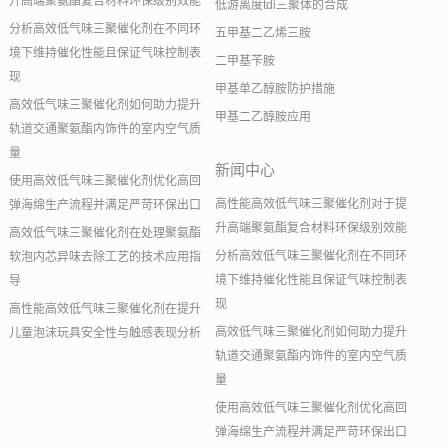
升高端聚氨酯复合材料环保级别效能
低游离度tdi三聚体的合成
分析高效低气味三聚催化剂在不同环
五甲基二乙烯三胺
境下维持催化性能且保证气味控制表
二甲基苄胺
现
甲基单乙醇胺防护措施
高效低气味三聚催化剂如何助力提升
甲基二乙醇胺应用
轨道交通聚氨酯内饰件的室内空气质
量
新闻中心
使用高效低气味三聚催化剂优化高回
高性能高效低气味三聚催化剂对于提
弹海绵生产流程并满足严苛环保出口
升高端聚氨酯复合材料环保级别效能
高效低气味三聚催化剂在处理聚氨酯
分析高效低气味三聚催化剂在不同环
软泡内芯异味去除工艺的技术应用指
境下维持催化性能且保证气味控制表
导
现
高性能高效低气味三聚催化剂在提升
高效低气味三聚催化剂如何助力提升
儿童泡沫玩具安全性与触感表现分析
轨道交通聚氨酯内饰件的室内空气质
量
使用高效低气味三聚催化剂优化高回
弹海绵生产流程并满足严苛环保出口