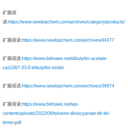
扩展阅
读:
https://www.newtopchem.com/archives/category/products/
扩展阅读:
https://www.newtopchem.com/archives/44377
扩展阅读:
https://www.bdmaee.net/dibutyltin-acetate-
cas1067-33-0-tributyltin-oxide/
扩展阅读:
https://www.newtopchem.com/archives/39974
扩展阅读:
https://www.bdmaee.net/wp-
content/uploads/2022/08/toluene-diisocyanate-tdi-tdi-
trimer.pdf