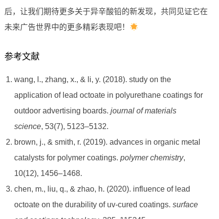
后，让我们期待更多关于异辛酸铅的新发现，共同见证它在
未来广告世界中的更多精彩表现吧！
参考文献
wang, l., zhang, x., & li, y. (2018). study on the
application of lead octoate in polyurethane coatings for
outdoor advertising boards.
journal of materials
science
, 53(7), 5123–5132.
brown, j., & smith, r. (2019). advances in organic metal
catalysts for polymer coatings.
polymer chemistry
,
10(12), 1456–1468.
chen, m., liu, q., & zhao, h. (2020). influence of lead
octoate on the durability of uv-cured coatings.
surface