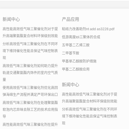
新闻中心
产品应用
高性能高效低气味三聚催化剂对于提
粘结力改善助剂nt add as3228.pdf
升高端聚氨酯复合材料环保级别效能
低游离度tdi三聚体的合成
分析高效低气味三聚催化剂在不同环
五甲基二乙烯三胺
境下维持催化性能且保证气味控制表
二甲基苄胺
现
甲基单乙醇胺防护措施
高效低气味三聚催化剂如何助力提升
甲基二乙醇胺应用
轨道交通聚氨酯内饰件的室内空气质
量
新闻中心
使用高效低气味三聚催化剂优化高回
高性能高效低气味三聚催化剂对于提
弹海绵生产流程并满足严苛环保出口
升高端聚氨酯复合材料环保级别效能
高效低气味三聚催化剂在处理聚氨酯
分析高效低气味三聚催化剂在不同环
软泡内芯异味去除工艺的技术应用指
境下维持催化性能且保证气味控制表
导
现
高性能高效低气味三聚催化剂在提升