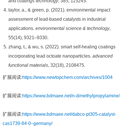
and coatings technology
, 385, 115245.
taylor, a., & green, p. (2021). environmental impact
assessment of lead-based catalysts in industrial
applications.
environmental science & technology
,
55(14), 9321–9330.
zhang, t., & wu, s. (2022). smart self-healing coatings
incorporating lead octoate nanoparticles.
advanced
functional materials
, 32(18), 2108475.
扩展阅读:
https://www.newtopchem.com/archives/1004
扩展阅读:
https://www.bdmaee.net/n-dimethylpropylamine/
扩展阅读:
https://www.bdmaee.net/dabco-pt305-catalyst-
cas1739-84-0–germany/