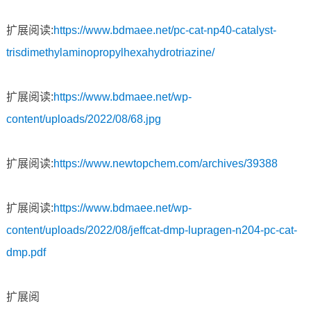
扩展阅读:
https://www.bdmaee.net/pc-cat-np40-catalyst-
trisdimethylaminopropylhexahydrotriazine/
扩展阅读:
https://www.bdmaee.net/wp-
content/uploads/2022/08/68.jpg
扩展阅读:
https://www.newtopchem.com/archives/39388
扩展阅读:
https://www.bdmaee.net/wp-
content/uploads/2022/08/jeffcat-dmp-lupragen-n204-pc-cat-
dmp.pdf
扩展阅