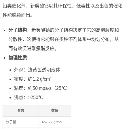
铅类催化剂，新癸酸铋以其环保性、低毒性以及出色的催化
性能脱颖而出。
分子结构
：新癸酸铋的分子结构决定了它的高溶解度和
分散性，这使得它能够在多种溶剂体系中均匀分布，从
而有效促进聚氨酯反应。
物理性质
：
外观：浅黄色透明液体
密度：约1.2 g/cm³
粘度：约50 mpa·s（25℃）
沸点：>250℃
参数
数值
分子量
467.27 g/mol