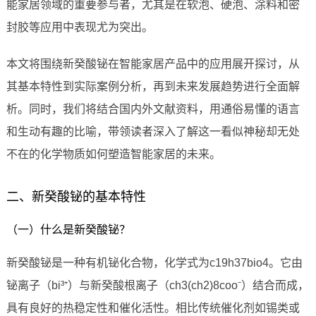
能家居领域的重要参与者，尤其是在软泡、硬泡、涂料和密
封胶等应用中表现尤为突出。
本文将围绕新癸酸铋在智能家居产品中的应用展开探讨，从
其基本特性到实际案例分析，再到未来发展趋势进行全面解
析。同时，我们将结合国内外文献资料，用通俗易懂的语言
和生动有趣的比喻，带领读者深入了解这一看似神秘却无处
不在的化学物质如何塑造智能家居的未来。
二、新癸酸铋的基本特性
（一）什么是新癸酸铋？
新癸酸铋是一种有机铋化合物，化学式为c19h37bio4。它由
铋离子（bi³⁺）与新癸酸根离子（ch3(ch2)8coo⁻）结合而成，
具有良好的热稳定性和催化活性。相比传统催化剂如锡类或