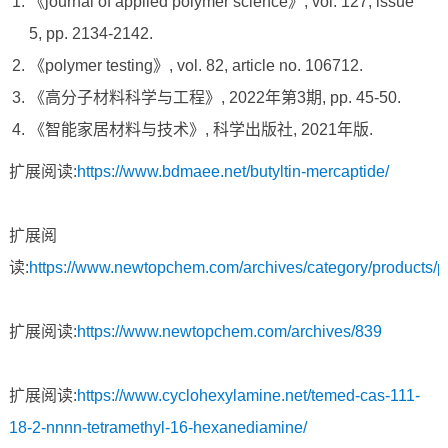
《journal of applied polymer science》, vol. 127, issue
5, pp. 2134-2142.
《polymer testing》, vol. 82, article no. 106712.
《高分子材料科学与工程》, 2022年第3期, pp. 45-50.
《智能家居材料与技术》, 科学出版社, 2021年版.
扩展阅读:
https://www.bdmaee.net/butyltin-mercaptide/
扩展阅
读:
https://www.newtopchem.com/archives/category/products/
扩展阅读:
https://www.newtopchem.com/archives/839
扩展阅读:
https://www.cyclohexylamine.net/temed-cas-111-
18-2-nnnn-tetramethyl-16-hexanediamine/