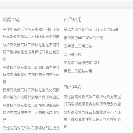
新闻中心
产品应用
高性能高效低气味三聚催化剂对于提
粘结力改善助剂nt add as3228.pdf
升高端聚氨酯复合材料环保级别效能
低游离度tdi三聚体的合成
分析高效低气味三聚催化剂在不同环
五甲基二乙烯三胺
境下维持催化性能且保证气味控制表
二甲基苄胺
现
甲基单乙醇胺防护措施
高效低气味三聚催化剂如何助力提升
甲基二乙醇胺应用
轨道交通聚氨酯内饰件的室内空气质
量
新闻中心
使用高效低气味三聚催化剂优化高回
高性能高效低气味三聚催化剂对于提
弹海绵生产流程并满足严苛环保出口
升高端聚氨酯复合材料环保级别效能
高效低气味三聚催化剂在处理聚氨酯
分析高效低气味三聚催化剂在不同环
软泡内芯异味去除工艺的技术应用指
境下维持催化性能且保证气味控制表
导
现
高性能高效低气味三聚催化剂在提升