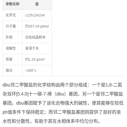
参数名称
值
化学式
c12h13n2o4
分子量
约267.24 g/mol
外观
白色结晶粉末
溶解性
易溶于水
密度
约1.25 g/cm³
熔点
>200°c
dbu邻二甲酸盐的化学结构由两个部分组成：一个是1,8-二氮
杂双环[5.4.0]十一碳-7-烯（dbu）基团，另一个是邻二甲酸盐
基团。dbu基团赋予了该化合物强大的碱性，使其能够在较低
ph值条件下保持稳定；而邻二甲酸盐基团则提供了良好的亲
水性和分散性，有助于其在水相体系中均匀分布。