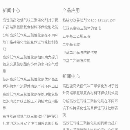
新闻中心
产品应用
高性能高效低气味三聚催化剂对于提
粘结力改善助剂nt add as3228.pdf
升高端聚氨酯复合材料环保级别效能
低游离度tdi三聚体的合成
分析高效低气味三聚催化剂在不同环
五甲基二乙烯三胺
境下维持催化性能且保证气味控制表
二甲基苄胺
现
甲基单乙醇胺防护措施
高效低气味三聚催化剂如何助力提升
甲基二乙醇胺应用
轨道交通聚氨酯内饰件的室内空气质
量
新闻中心
使用高效低气味三聚催化剂优化高回
高性能高效低气味三聚催化剂对于提
弹海绵生产流程并满足严苛环保出口
升高端聚氨酯复合材料环保级别效能
高效低气味三聚催化剂在处理聚氨酯
分析高效低气味三聚催化剂在不同环
软泡内芯异味去除工艺的技术应用指
境下维持催化性能且保证气味控制表
导
现
高性能高效低气味三聚催化剂在提升
高效低气味三聚催化剂如何助力提升
儿童泡沫玩具安全性与触感表现分析