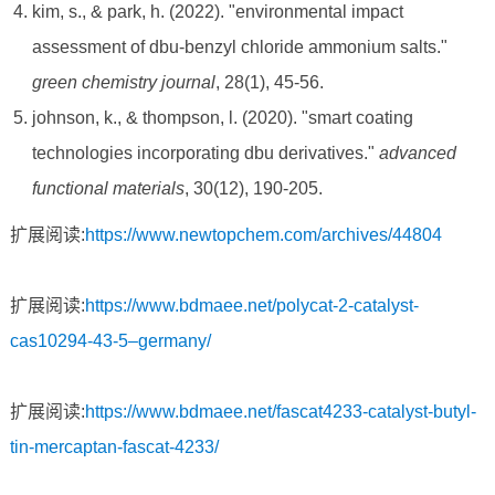
kim, s., & park, h. (2022). "environmental impact
assessment of dbu-benzyl chloride ammonium salts."
green chemistry journal
, 28(1), 45-56.
johnson, k., & thompson, l. (2020). "smart coating
technologies incorporating dbu derivatives."
advanced
functional materials
, 30(12), 190-205.
扩展阅读:
https://www.newtopchem.com/archives/44804
扩展阅读:
https://www.bdmaee.net/polycat-2-catalyst-
cas10294-43-5–germany/
扩展阅读:
https://www.bdmaee.net/fascat4233-catalyst-butyl-
tin-mercaptan-fascat-4233/