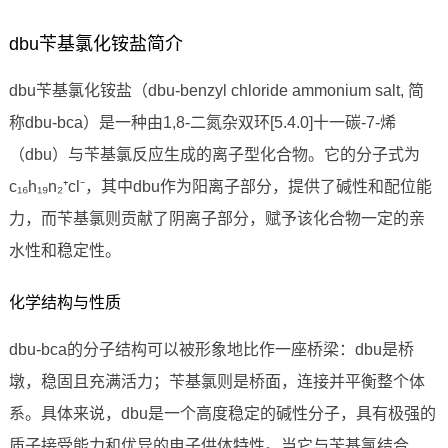
dbu苄基氯化铵盐简介
dbu苄基氯化铵盐（dbu-benzyl chloride ammonium salt, 简
称dbu-bca）是一种由1,8-二氮杂双环[5.4.0]十一碳-7-烯
（dbu）与苄基氯反应生成的离子型化合物。它的分子式为
c₁₆h₁₉n₂⁺cl⁻，其中dbu作为阳离子部分，提供了碱性和配位能
力，而苄基氯则贡献了阴离子部分，赋予该化合物一定的亲
水性和稳定性。
化学结构与性质
dbu-bca的分子结构可以被形象地比作一座桥梁：dbu是桥
墩，稳固且充满活力；苄基氯则是桥面，连接并平衡整个体
系。具体来说，dbu是一个高度稳定的碱性分子，具有极强的
质子接受能力和优异的电子供体特性。当它与苄基氯结合