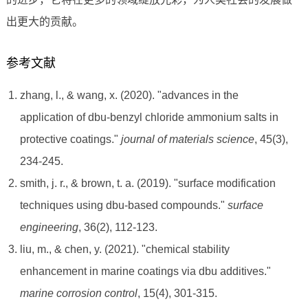
出更大的贡献。
参考文献
zhang, l., & wang, x. (2020). "advances in the
application of dbu-benzyl chloride ammonium salts in
protective coatings."
journal of materials science
, 45(3),
234-245.
smith, j. r., & brown, t. a. (2019). "surface modification
techniques using dbu-based compounds."
surface
engineering
, 36(2), 112-123.
liu, m., & chen, y. (2021). "chemical stability
enhancement in marine coatings via dbu additives."
marine corrosion control
, 15(4), 301-315.