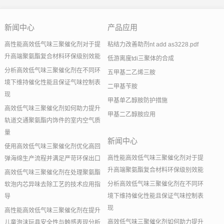
新闻中心
产品应用
高性能高效低气味三聚催化剂对于提
粘结力改善助剂nt add as3228.pdf
升高端聚氨酯复合材料环保级别效能
低游离度tdi三聚体的合成
分析高效低气味三聚催化剂在不同环
五甲基二乙烯三胺
境下维持催化性能且保证气味控制表
二甲基苄胺
现
甲基单乙醇胺防护措施
高效低气味三聚催化剂如何助力提升
甲基二乙醇胺应用
轨道交通聚氨酯内饰件的室内空气质
量
新闻中心
使用高效低气味三聚催化剂优化高回
高性能高效低气味三聚催化剂对于提
弹海绵生产流程并满足严苛环保出口
升高端聚氨酯复合材料环保级别效能
高效低气味三聚催化剂在处理聚氨酯
分析高效低气味三聚催化剂在不同环
软泡内芯异味去除工艺的技术应用指
境下维持催化性能且保证气味控制表
导
现
高性能高效低气味三聚催化剂在提升
高效低气味三聚催化剂如何助力提升
儿童泡沫玩具安全性与触感表现分析