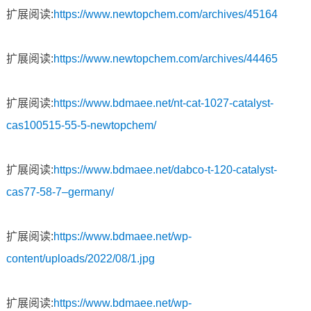
扩展阅读:
https://www.newtopchem.com/archives/45164
扩展阅读:
https://www.newtopchem.com/archives/44465
扩展阅读:
https://www.bdmaee.net/nt-cat-1027-catalyst-
cas100515-55-5-newtopchem/
扩展阅读:
https://www.bdmaee.net/dabco-t-120-catalyst-
cas77-58-7–germany/
扩展阅读:
https://www.bdmaee.net/wp-
content/uploads/2022/08/1.jpg
扩展阅读:
https://www.bdmaee.net/wp-