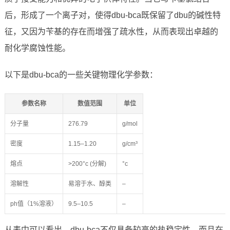
后，形成了一个离子对，使得dbu-bca既保留了dbu的碱性特
征，又因为苄基的存在而增强了疏水性，从而表现出卓越的
耐化学腐蚀性能。
以下是dbu-bca的一些关键物理化学参数：
参数名称
数值范围
单位
分子量
276.79
g/mol
密度
1.15–1.20
g/cm³
熔点
>200°c (分解)
°c
溶解性
易溶于水、醇类
–
ph值（1%溶液）
9.5–10.5
–
从表中可以看出，dbu-bca不仅具备较高的热稳定性，而且在