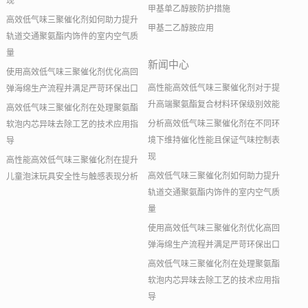
现
甲基单乙醇胺防护措施
高效低气味三聚催化剂如何助力提升
甲基二乙醇胺应用
轨道交通聚氨酯内饰件的室内空气质
量
新闻中心
使用高效低气味三聚催化剂优化高回
高性能高效低气味三聚催化剂对于提
弹海绵生产流程并满足严苛环保出口
升高端聚氨酯复合材料环保级别效能
高效低气味三聚催化剂在处理聚氨酯
分析高效低气味三聚催化剂在不同环
软泡内芯异味去除工艺的技术应用指
境下维持催化性能且保证气味控制表
导
现
高性能高效低气味三聚催化剂在提升
高效低气味三聚催化剂如何助力提升
儿童泡沫玩具安全性与触感表现分析
轨道交通聚氨酯内饰件的室内空气质
量
使用高效低气味三聚催化剂优化高回
弹海绵生产流程并满足严苛环保出口
高效低气味三聚催化剂在处理聚氨酯
软泡内芯异味去除工艺的技术应用指
导