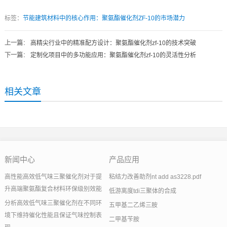
标签：
节能建筑材料中的核心作用：聚氨酯催化剂ZF-10的市场潜力
上一篇
：
高精尖行业中的精准配方设计：聚氨酯催化剂zf-10的技术突破
下一篇
：
定制化项目中的多功能应用：聚氨酯催化剂zf-10的灵活性分析
相关文章
新闻中心
产品应用
高性能高效低气味三聚催化剂对于提
粘结力改善助剂nt add as3228.pdf
升高端聚氨酯复合材料环保级别效能
低游离度tdi三聚体的合成
分析高效低气味三聚催化剂在不同环
五甲基二乙烯三胺
境下维持催化性能且保证气味控制表
二甲基苄胺