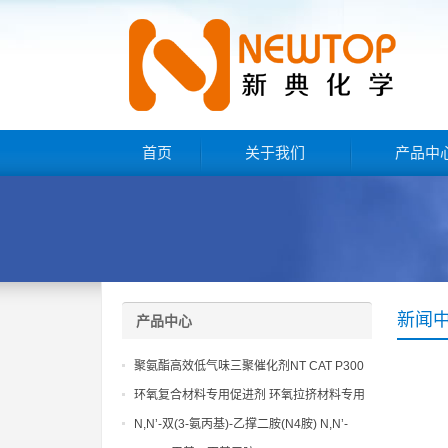
首页
关于我们
产品中
新闻
产品中心
聚氨酯高效低气味三聚催化剂NT CAT P300
环氧复合材料专用促进剂 环氧拉挤材料专用
促进剂 NT EP 120
N,N’-双(3-氨丙基)-乙撑二胺(N4胺) N,N’-