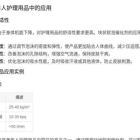
年人护理用品中的应用
适性
由于身体机能下降，对护理用品的舒适性要求更高。块状软泡催化剂的应
度
：通过调节泡沫的密度和弹性，使产品更加贴合人体曲线，减少压迫感
性
：改善泡沫的孔隙结构，增强空气流通，保持皮肤干爽。
性
：优化泡沫的吸水性能，及时吸收汗液或其他液体，防止皮肤刺激。
品应用实例
垫
描述
25-40 kg/m³
量
10-30 kpa
>50 l/min