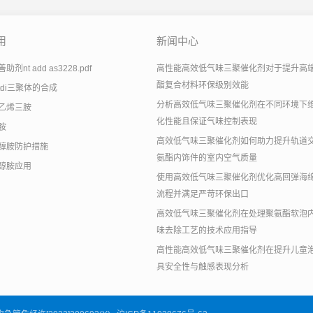
用
新闻中心
剂nt add as3228.pdf
高性能高效低气味三聚催化剂对于提升高
酯复合材料环保级别效能
tdi三聚体的合成
分析高效低气味三聚催化剂在不同环境下
乙烯三胺
化性能且保证气味控制表现
胺
高效低气味三聚催化剂如何助力提升轨道
醇胺防护措施
氨酯内饰件的室内空气质量
醇胺应用
使用高效低气味三聚催化剂优化高回弹海
流程并满足严苛环保出口
高效低气味三聚催化剂在处理聚氨酯软泡
味去除工艺的技术应用指导
高性能高效低气味三聚催化剂在提升儿童
具安全性与触感表现分析