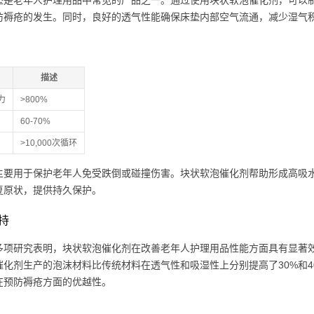
垫是老年人护理用品中常见的产品之一。通过使用块状软泡催化剂，可以
防褥疮的发生。同时，良好的透气性能确保床垫内部空气流通，减少湿气
描述
力
>800%
60-70%
>10,000次循环
主要用于保护老年人免受跌倒或碰撞伤害。块状软泡催化剂帮助形成高吸
复原状，提供持久保护。
持
多项研究表明，块状软泡催化剂在改善老年人护理用品性能方面具有显著效果。
化剂生产的泡沫材料比传统材料在透气性和吸湿性上分别提高了30%和40%
在预防褥疮方面的优越性。