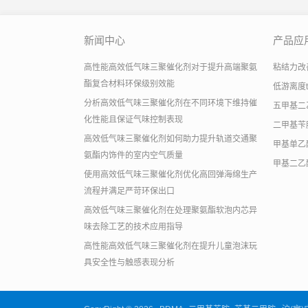
新闻中心
产品应
高性能高效低气味三聚催化剂对于提升高端聚氨
粘结力改善助
酯复合材料环保级别效能
低游离度
分析高效低气味三聚催化剂在不同环境下维持催
五甲基二
化性能且保证气味控制表现
二甲基苄
高效低气味三聚催化剂如何助力提升轨道交通聚
甲基单乙
氨酯内饰件的室内空气质量
甲基二乙
使用高效低气味三聚催化剂优化高回弹海绵生产
流程并满足严苛环保出口
高效低气味三聚催化剂在处理聚氨酯软泡内芯异
味去除工艺的技术应用指导
高性能高效低气味三聚催化剂在提升儿童泡沫玩
具安全性与触感表现分析