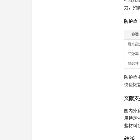
护理床
力，预
防护垫
参数
吸水能
回弹率
耐磨性
防护垫
快速恢
文献支
国内外
用特定催
些材料
结论