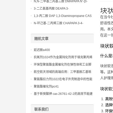
Bis(3-aminopropyl)-ethylenediamine CAS
N,N-二甲基二丙基三胺 DMAPAPA N’-[3-
No10563-26-5
(dimethylamino)propyllpropane-1,3-
3-二乙氨基丙胺 DEAPA 3-
块
diamine CAS No10563-29-8
(Diethylamino)propylamine CAS No 104-
1,3-丙二胺 DAP 1,3-Diaminopropane CAS
在当今
78-9
No 109-76-2
舒适性
N-环己基-二丙烯三胺 CHAPAPA 3-4-
用。本
Methoxypropylamine CAS No:5332-73-0
在这一
随机文章
块状
延迟胺a400
什么是
抗氧剂1024作为金属钝化剂用于填充聚丙烯
材料
环保型聚氨酯金属催化剂在弹性体和工业脚
块状软
轮中的环保应用
等。这
航空航天领域的高端应用：三甲基胺乙基哌
人护理
嗪胺类催化剂的实例
聚氨酯拉力剂1022在电子外壳制造中的性能
优化
聚氨酯催化剂pc41
块状软
基于新癸酸钾 cas 26761-42-2的高效节能建
高效
筑用聚氨酯保温材料研究
选择
联系我们
环保