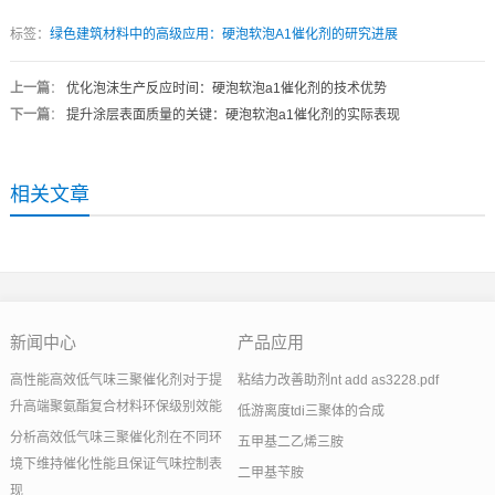
标签：
绿色建筑材料中的高级应用：硬泡软泡A1催化剂的研究进展
上一篇
：
优化泡沫生产反应时间：硬泡软泡a1催化剂的技术优势
下一篇
：
提升涂层表面质量的关键：硬泡软泡a1催化剂的实际表现
相关文章
新闻中心
产品应用
高性能高效低气味三聚催化剂对于提
粘结力改善助剂nt add as3228.pdf
升高端聚氨酯复合材料环保级别效能
低游离度tdi三聚体的合成
分析高效低气味三聚催化剂在不同环
五甲基二乙烯三胺
境下维持催化性能且保证气味控制表
二甲基苄胺
现