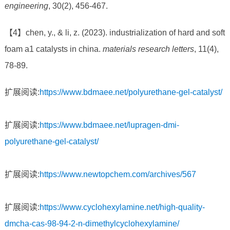
engineering
, 30(2), 456-467.
【4】chen, y., & li, z. (2023). industrialization of hard and soft
foam a1 catalysts in china.
materials research letters
, 11(4),
78-89.
扩展阅读:
https://www.bdmaee.net/polyurethane-gel-catalyst/
扩展阅读:
https://www.bdmaee.net/lupragen-dmi-
polyurethane-gel-catalyst/
扩展阅读:
https://www.newtopchem.com/archives/567
扩展阅读:
https://www.cyclohexylamine.net/high-quality-
dmcha-cas-98-94-2-n-dimethylcyclohexylamine/