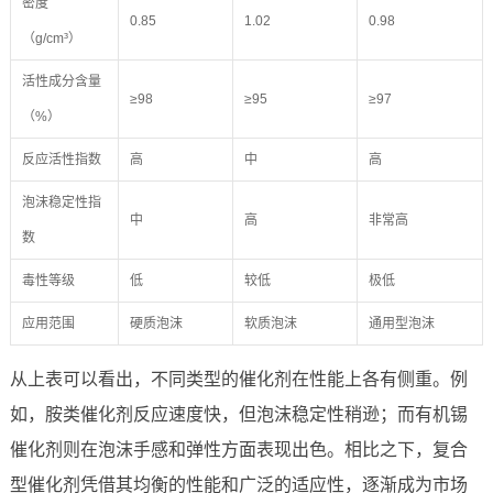
密度
0.85
1.02
0.98
（g/cm³）
活性成分含量
≥98
≥95
≥97
（%）
反应活性指数
高
中
高
泡沫稳定性指
中
高
非常高
数
毒性等级
低
较低
极低
应用范围
硬质泡沫
软质泡沫
通用型泡沫
从上表可以看出，不同类型的催化剂在性能上各有侧重。例
如，胺类催化剂反应速度快，但泡沫稳定性稍逊；而有机锡
催化剂则在泡沫手感和弹性方面表现出色。相比之下，复合
型催化剂凭借其均衡的性能和广泛的适应性，逐渐成为市场