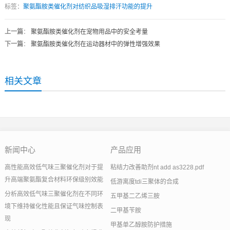
标签：
聚氨酯胺类催化剂对纺织品吸湿排汗功能的提升
上一篇
：
聚氨酯胺类催化剂在宠物用品中的安全考量
下一篇
：
聚氨酯胺类催化剂在运动器材中的弹性增强效果
相关文章
新闻中心
产品应用
高性能高效低气味三聚催化剂对于提
粘结力改善助剂nt add as3228.pdf
升高端聚氨酯复合材料环保级别效能
低游离度tdi三聚体的合成
分析高效低气味三聚催化剂在不同环
五甲基二乙烯三胺
境下维持催化性能且保证气味控制表
二甲基苄胺
现
甲基单乙醇胺防护措施