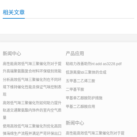
相关文章
新闻中心
产品应用
高性能高效低气味三聚催化剂对于提
粘结力改善助剂nt add as3228.pdf
升高端聚氨酯复合材料环保级别效能
低游离度tdi三聚体的合成
分析高效低气味三聚催化剂在不同环
五甲基二乙烯三胺
境下维持催化性能且保证气味控制表
二甲基苄胺
现
甲基单乙醇胺防护措施
高效低气味三聚催化剂如何助力提升
甲基二乙醇胺应用
轨道交通聚氨酯内饰件的室内空气质
量
新闻中心
使用高效低气味三聚催化剂优化高回
高性能高效低气味三聚催化剂对于提
弹海绵生产流程并满足严苛环保出口