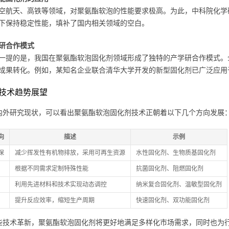
空航天、高铁等领域，对聚氨酯软泡的性能要求极高。为此，中科院化学
下保持稳定性能，填补了国内相关领域的空白。
研合作模式
一提的是，我国在聚氨酯软泡固化剂领域形成了独特的产学研合作模式。
成果转化。例如，某知名企业联合清华大学开发的新型固化剂已广泛应用
技术趋势展望
内外研究现状，可以看出聚氨酯软泡固化剂技术正朝着以下几个方向发展
向
描述
示例
保
减少挥发性有机物排放，采用可再生资源
水性固化剂、生物质基固化剂
根据不同需求定制特殊性能
抗菌固化剂、阻燃固化剂
利用先进材料和技术实现动态调控
纳米复合固化剂、温敏型固化剂
提升反应效率，缩短生产周期
快速固化剂、双功能固化剂
些技术革新，聚氨酯软泡固化剂将更好地满足多样化市场需求，同时也为