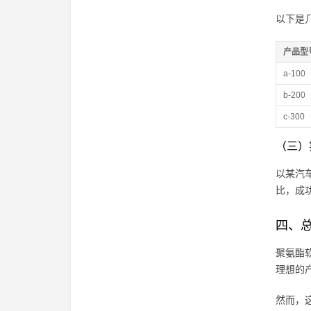
以下是
产品型
a-100
b-200
c-300
（三）
以某汽
比，成
四、
聚氨酯
理想的
然而，