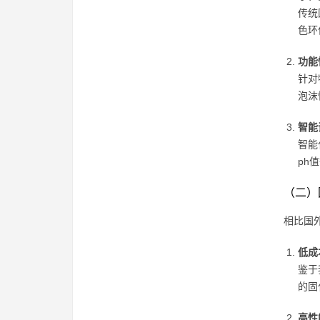
传统
色环
功能
针对
泡沫
智能
智能
ph
（二）
相比国
低成
鉴于
的固
高性