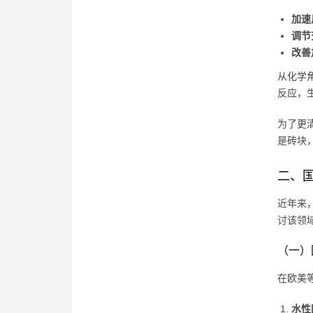
加速
调节
改善
从化学
反应，
为了更
是砖块
二、
近年来
讨该领
（一）
在欧美
水性