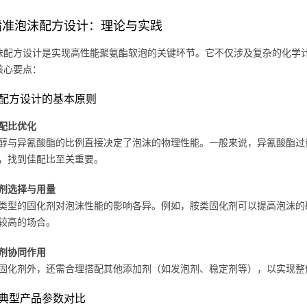
精准泡沫配方设计：理论与实践
沫配方设计是实现高性能聚氨酯软泡的关键环节。它不仅涉及复杂的化学
核心要点：
配方设计的基本原则
配比优化
醇与异氰酸酯的比例直接决定了泡沫的物理性能。一般来说，异氰酸酯过
，找到佳配比至关重要。
剂选择与用量
类型的固化剂对泡沫性能的影响各异。例如，胺类固化剂可以提高泡沫的
较高的场合。
剂协同作用
固化剂外，还需合理搭配其他添加剂（如发泡剂、稳定剂等），以实现整
典型产品参数对比