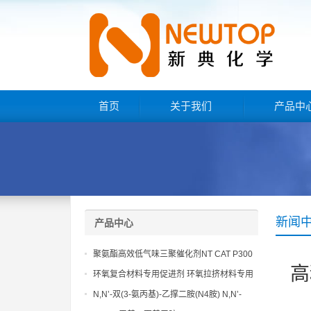
首页
关于我们
产品中
新闻
产品中心
聚氨酯高效低气味三聚催化剂NT CAT P300
高
环氧复合材料专用促进剂 环氧拉挤材料专用
促进剂 NT EP 120
N,N’-双(3-氨丙基)-乙撑二胺(N4胺) N,N’-