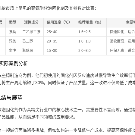
几款市场上常见的聚氨酯软泡固化剂及其参数对比表：
号
类型
活性成分
使用温度（℃）
推荐用量（%）
主要
胺类
二乙撑三胺
25~40
1.5~2.5
快速固化，适合
醇类
乙二醇
20~35
1.0~1.8
柔软度高，适用
水性
聚醚胺
15~30
2.0~3.0
环保无毒，适合
实际案例分析
车座椅制造商为例，他们初使用的固化剂因反应速度过慢导致生产效率低下。
功将生产周期缩短了30%，同时保证了产品质量。这一改进不仅降低了成
总结与展望
软泡固化剂作为高精尖行业中的核心技术之一，其重要性不言而喻。通过
产品性能，从而满足不同领域的应用要求。
这一领域仍面临诸多挑战，例如如何进一步降低生产成本、提高环保性能