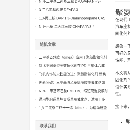
Bis(3-aminopropyl)-ethylenediamine CAS
N,N-二甲基二丙基三胺 DMAPAPA N’-[3-
No10563-26-5
(dimethylamino)propyllpropane-1,3-
3-二乙氨基丙胺 DEAPA 3-
聚
diamine CAS No10563-29-8
(Diethylamino)propylamine CAS No 104-
1,3-丙二胺 DAP 1,3-Diaminopropane CAS
在现代
78-9
No 109-76-2
汽车座
N-环己基-二丙烯三胺 CHAPAPA 3-4-
固化剂
Methoxypropylamine CAS No:5332-73-0
随机文章
想象一
再好的
二甲基乙醇胺（dmea）应用于聚氨酯催化剂
性能、
对比不同类型高效催化剂在IPDI三聚体合成
本文将
中对产物色泽及透明度的作用
飞机内饰防火性能改进：聚氨酯催化剂 新癸
固化剂
酸铋的实际应用
创新突破：三甲基胺乙基哌嗪胺类催化剂如
设计实
何重塑环保型聚氨酯泡沫
N,N-二甲基环己胺DMCHA，缩短硬泡脱模时
性。
间，提升生产效率
通用型跑道草坪合成革用催化剂，适用于多
接下来
种聚氨酯树脂体系
1,8-二氮杂二环十一烯（dbu）：为运动鞋垫
提供卓越支撑力的新材料
一、
联系我们