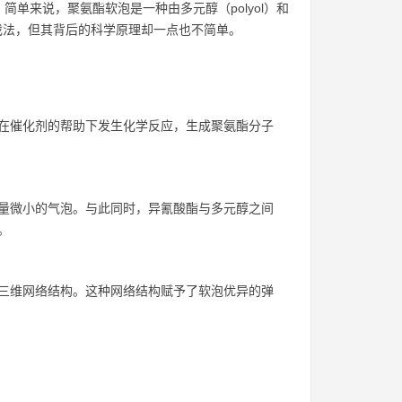
单来说，聚氨酯软泡是一种由多元醇（polyol）和
师变戏法，但其背后的科学原理却一点也不简单。
在催化剂的帮助下发生化学反应，生成聚氨酯分子
量微小的气泡。与此同时，异氰酸酯与多元醇之间
。
三维网络结构。这种网络结构赋予了软泡优异的弹