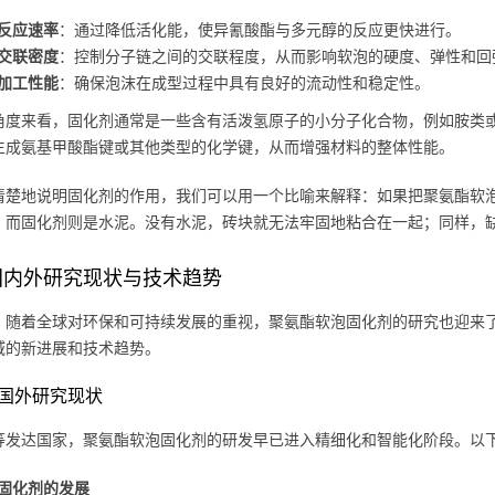
反应速率
：通过降低活化能，使异氰酸酯与多元醇的反应更快进行。
交联密度
：控制分子链之间的交联程度，从而影响软泡的硬度、弹性和回
加工性能
：确保泡沫在成型过程中具有良好的流动性和稳定性。
角度来看，固化剂通常是一些含有活泼氢原子的小分子化合物，例如胺类或
生成氨基甲酸酯键或其他类型的化学键，从而增强材料的整体性能。
清楚地说明固化剂的作用，我们可以用一个比喻来解释：如果把聚氨酯软
，而固化剂则是水泥。没有水泥，砖块就无法牢固地粘合在一起；同样，
国内外研究现状与技术趋势
，随着全球对环保和可持续发展的重视，聚氨酯软泡固化剂的研究也迎来
域的新进展和技术趋势。
国外研究现状
等发达国家，聚氨酯软泡固化剂的研发早已进入精细化和智能化阶段。以
固化剂的发展