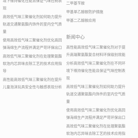
境下维持催化性能且保证气味控制表
二甲基苄胺
现
甲基单乙醇胺防护措施
高效低气味三聚催化剂如何助力提升
甲基二乙醇胺应用
轨道交通聚氨酯内饰件的室内空气质
量
新闻中心
使用高效低气味三聚催化剂优化高回
高性能高效低气味三聚催化剂对于提
弹海绵生产流程并满足严苛环保出口
升高端聚氨酯复合材料环保级别效能
高效低气味三聚催化剂在处理聚氨酯
分析高效低气味三聚催化剂在不同环
软泡内芯异味去除工艺的技术应用指
境下维持催化性能且保证气味控制表
导
现
高性能高效低气味三聚催化剂在提升
高效低气味三聚催化剂如何助力提升
儿童泡沫玩具安全性与触感表现分析
轨道交通聚氨酯内饰件的室内空气质
量
使用高效低气味三聚催化剂优化高回
弹海绵生产流程并满足严苛环保出口
高效低气味三聚催化剂在处理聚氨酯
软泡内芯异味去除工艺的技术应用指