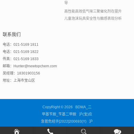
导
高性能高效低气味三聚催化剂在提升
儿童泡沫玩具安全性与触感表现分析
联系我们
电话：021-5169 1811
电话：021-5169 1822
传真：021-5169 1833
邮箱：Hunter@newtopchem.com
吴经理：18301903156
地址：上海市宝山区
CopyRight © 2026 BDMA_二
甲基苄胺_苄基二甲胺 沪(宝)应
急管危经许[2022]200693(Y)
沪
ICP备11038676号-63